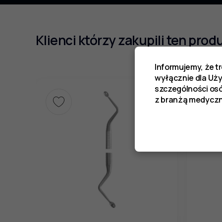
Klienci którzy zakupili ten prod
Informujemy, że t
wyłącznie dla Uż
szczególności os
z branżą medyczn