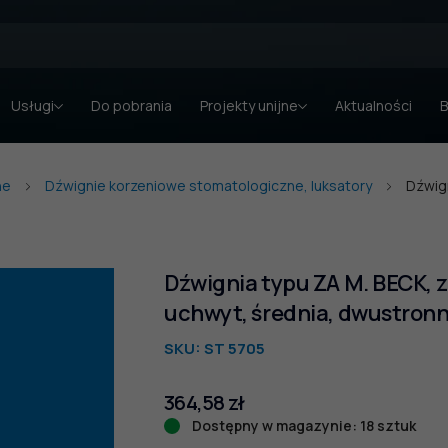
Usługi
Do pobrania
Projekty unijne
Aktualności
B
ne
Dźwignie korzeniowe stomatologiczne, luksatory
Dźwign
Dźwignia typu ZA M. BECK, z
uchwyt, średnia, dwustronna
SKU:
ST 5705
364,58
zł
Dostępny w magazynie: 18 sztuk