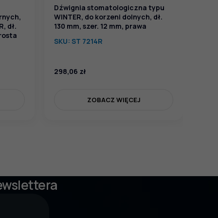
Dźwignia stomatologiczna typu
rnych,
WINTER, do korzeni dolnych, dł.
, dł.
130 mm, szer. 12 mm, prawa
prosta
SKU:
ST 7214R
298,06
zł
298
ZOBACZ WIĘCEJ
ewslettera