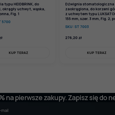
ia typu HEIDBRINK, do
Dźwignia stomatologiczna
i, okrągły uchwyt, wąska,
zaokrąglona, do korzeni gó
nna, Fig. 1
z uchwytem typu LUKSATOR
155 mm, szer. 3 mm, Fig. 2, 
T 5700
SKU:
ST 7003
zł
276,20
zł
KUP TERAZ
KUP TERAZ
 % na pierwsze zakupy. Zapisz się do n