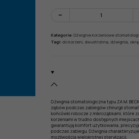
ilość
Dźwignia
typu
Kategorie:
Dźwignie korzeniowe stomatologi
ZA
,
,
,
Tagi:
do korzeni
dwustronna
dźwignia
okrą
M.
BECK,
z
mikroząbkami,
do
korzeni,
okrągły
uchwyt,
średnia,
Dźwignia stomatologiczna typu ZA M. BEC
dwustronna,
zębów podczas zabiegów chirurgii stomat
Fig.
końcówki robocze z mikroząbkami, które z
korzeniami w trudno dostępnych miejscach.
2
gwarantują komfort użytkowania, precyzyj
podczas zabiegu. Dźwignia charakteryzuje 
możliwością wielokrotnej sterylizacji.