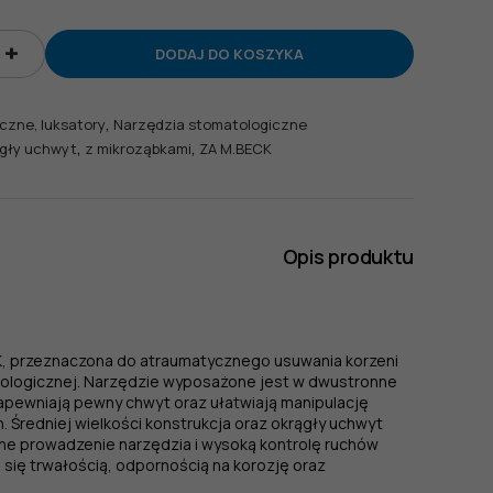
DODAJ DO KOSZYKA
,
czne, luksatory
Narzędzia stomatologiczne
,
,
gły uchwyt
z mikroząbkami
ZA M.BECK
Opis produktu
K, przeznaczona do atraumatycznego usuwania korzeni
ologicznej. Narzędzie wyposażone jest w dwustronne
apewniają pewny chwyt oraz ułatwiają manipulację
 Średniej wielkości konstrukcja oraz okrągły uchwyt
ne prowadzenie narzędzia i wysoką kontrolę ruchów
się trwałością, odpornością na korozję oraz