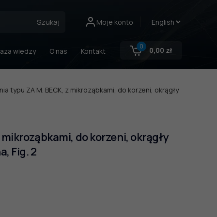
Szukaj
Moje konto
0
0,00
zł
aza wiedzy
O nas
Kontakt
ia typu ZA M. BECK, z mikroząbkami, do korzeni, okrągły
 mikroząbkami, do korzeni, okrągły
, Fig. 2