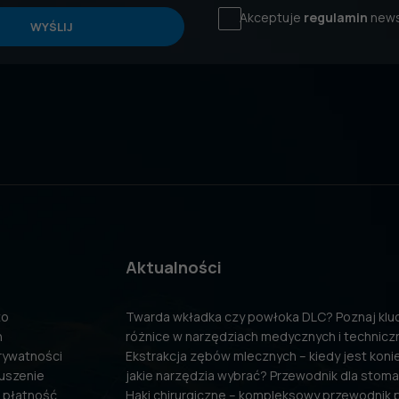
Akceptuje
regulamin
news
WYŚLIJ
Aktualności
to
Twarda wkładka czy powłoka DLC? Poznaj kl
n
różnice w narzędziach medycznych i technicz
prywatności
Ekstrakcja zębów mlecznych – kiedy jest konie
uszenie
jakie narzędzia wybrać? Przewodnik dla stom
 płatność
Haki chirurgiczne – kompleksowy przewodnik 