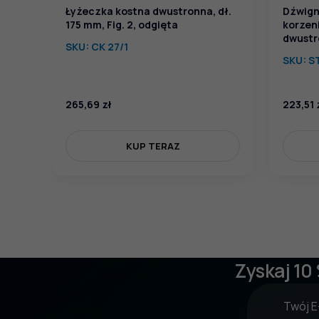
Łyżeczka kostna dwustronna, dł.
Dźwign
175 mm, Fig. 2, odgięta
korzen
dwustro
SKU:
CK 27/1
SKU:
S
265,69
zł
223,51
KUP TERAZ
Zyskaj 10