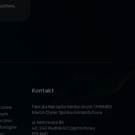
lettera.
Kontakt
Fabryka Narzędzi Medycznych CHIRMED
uczowe
Marcin Dyner Spółka Komandytowa
nych.
czna i
ul. Mstowska 8A
atologów
42-240 Rudniki k/Częstochowy
po
POLAND