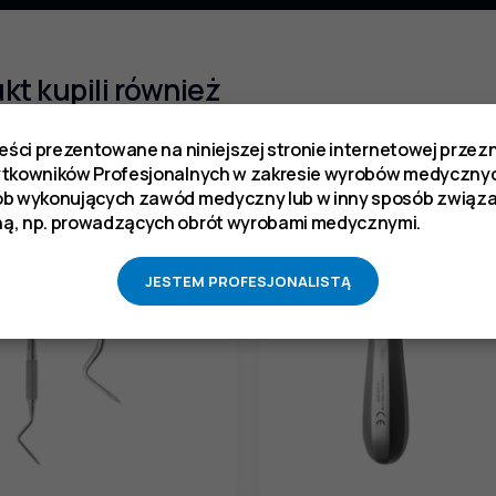
ukt kupili również
reści prezentowane na niniejszej stronie internetowej prze
ytkowników Profesjonalnych w zakresie wyrobów medycznyc
ób wykonujących zawód medyczny lub w inny sposób zwią
ą, np. prowadzących obrót wyrobami medycznymi.
JESTEM PROFESJONALISTĄ