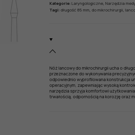
,
Kategorie:
Laryngologiczne
Narzędzia med
,
,
Tagi:
długość 85 mm
do mikrochirurgii
lanc
Nóż lancowy do mikrochirurgii ucha o dłu
przeznaczone do wykonywania precyzyjnyc
odpowiednio wyprofilowana konstrukcja u
operacyjnym, zapewniając wysoką kontrolę
narzędzia sprzyja komfortowi użytkowania
trwałością, odpornością na korozję oraz mo