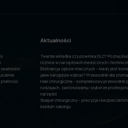
Aktualności
to
Twarda wkładka czy powłoka DLC? Poznaj kl
n
różnice w narzędziach medycznych i technicz
prywatności
Ekstrakcja zębów mlecznych – kiedy jest konie
uszenie
jakie narzędzia wybrać? Przewodnik dla stom
 płatność
Haki chirurgiczne – kompleksowy przewodnik 
rodzajach, zastosowaniu i wyborze profesjon
narzędzi
Skalpel chirurgiczny – precyzja i bezpieczeńs
każdym zabiegu