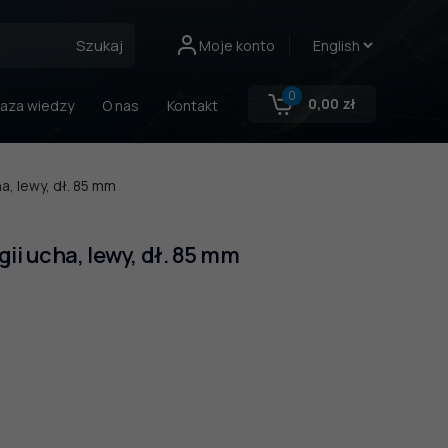
Szukaj
Moje konto
0
0,00
zł
aza wiedzy
O nas
Kontakt
a, lewy, dł. 85 mm
ii ucha, lewy, dł. 85 mm