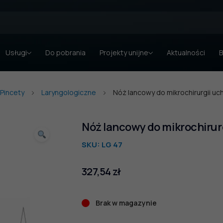
Usługi
Do pobrania
Projekty unijne
Aktualności
B
Pincety
Laryngologiczne
Nóż lancowy do mikrochirurgii uch
Nóż lancowy do mikrochirurg
SKU:
LG 47
327,54
zł
Brak w magazynie