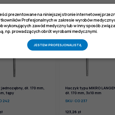
reści prezentowane na niniejszej stronie internetowej prze
ytkowników Profesjonalnych w zakresie wyrobów medycznyc
ób wykonujących zawód medyczny lub w inny sposób zwią
ą, np. prowadzących obrót wyrobami medycznymi.
JESTEM PROFESJONALISTĄ
 jednozębny, dł. 170 mm,
Haczyk typu MIKRO LANGE
mm, tępy
dł. 170 mm, 3x10 mm
O 242
SKU:
CO 237
zł
123,26
zł