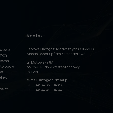
Kontakt
Fabryka Narzędzi Medycznych CHIRMED
uczowe
Marcin Dyner Spółka Komandytowa
nych.
czna i
ul. Mstowska 8A
atologów
42-240 Rudniki k/Częstochowy
po
POLAND
alnych
e-mail:
info@chirmed.pl
tel.:
+48 34 320 14 84
two w
tel.:
+48 34 320 14 34