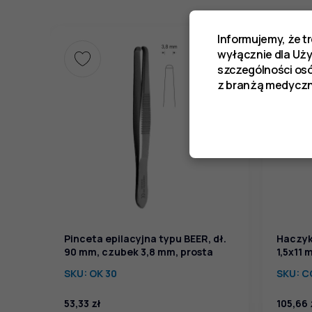
Informujemy, że t
wyłącznie dla Uż
szczególności os
z branżą medyczn
Pinceta epilacyjna typu BEER, dł.
Haczyk
90 mm, czubek 3,8 mm, prosta
1,5x11 
SKU:
OK 30
SKU:
C
53,33
zł
105,66