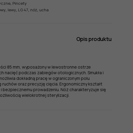
,
yczne
Pincety
,
,
,
,
owy
lewy
LG 47
nóż
ucha
Opis produktu
gości 85 mm, wyposażony w lewostronne ostrze
h nacięć podczas zabiegów otologicznych. Smukła i
możliwia dokładną pracę w ograniczonym polu
 ruchów oraz precyzję cięcia. Ergonomiczny kształt
 i bezpiecznemu prowadzeniu. Nóż charakteryzuje się
żliwością wielokrotnej sterylizacji.