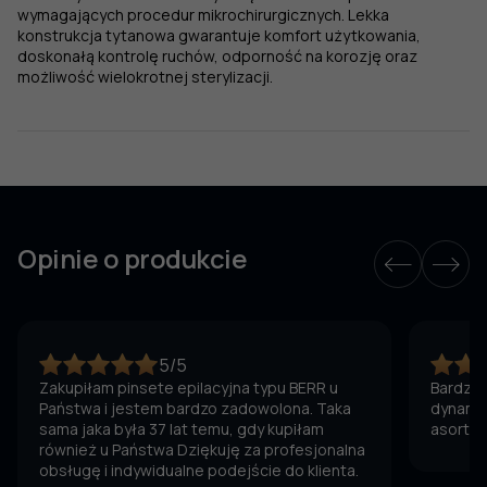
wymagających procedur mikrochirurgicznych. Lekka
konstrukcja tytanowa gwarantuje komfort użytkowania,
doskonałą kontrolę ruchów, odporność na korozję oraz
możliwość wielokrotnej sterylizacji.
Opinie o produkcie
5/5
Zakupiłam pinsete epilacyjna typu BERR u
Bardzo 
Państwa i jestem bardzo zadowolona. Taka
dynamic
sama jaka była 37 lat temu, gdy kupiłam
asortym
również u Państwa Dziękuję za profesjonalna
obsługę i indywidualne podejście do klienta.