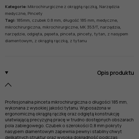
,
Kategorie:
Mikrochirurgiczne z okrągłą rączką
Narzędzia
,
medyczne
Pincety
,
,
,
,
Tagi:
185mm
czubek 0.8 mm
długość 185 mm
medyczne
,
,
,
,
mikrochirurgiczna
mikrochirurgiczne
MK 353/T
narzędzia
,
,
,
,
,
,
narzędzie
odgięta
pęseta
pinceta
pincety
tytan
z nasypem
,
,
diamentowym
z okrągłą rączką
z tytanu
Opis produktu
Profesjonalna pinceta mikrochirurgiczna o długości 185 mm,
wykonana z wysokiej jakości tytanu. Wyposażona w
ergonomiczną okrągłą rączkę oraz odgiętą konstrukcję
ułatwiającą precyzyjną pracę w trudno dostępnych obszarach
pola zabiegowego. Czubek o szerokości 0,8 mm pokryty
nasypem diamentowym zapewnia pewny i stabilny chwyt
delikatnych struktur oraz wysoką dokładność podczas