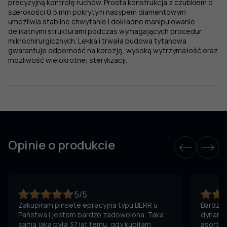
precyzyjną kontrolę ruchów. Prosta konstrukcja z czubkiem o
szerokości 0,5 mm pokrytym nasypem diamentowym
umożliwia stabilne chwytanie i dokładne manipulowanie
delikatnymi strukturami podczas wymagających procedur
mikrochirurgicznych. Lekka i trwała budowa tytanowa
gwarantuje odporność na korozję, wysoką wytrzymałość oraz
możliwość wielokrotnej sterylizacji.
Opinie o produkcie
5/5
Zakupiłam pinsete epilacyjna typu BERR u
Bardzo 
Państwa i jestem bardzo zadowolona. Taka
dynamic
sama jaka była 37 lat temu, gdy kupiłam
asortym