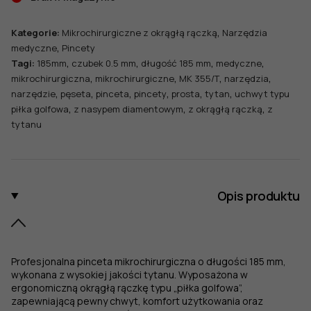
,
Kategorie:
Mikrochirurgiczne z okrągłą rączką
Narzędzia
,
medyczne
Pincety
,
,
,
,
Tagi:
185mm
czubek 0.5 mm
długość 185 mm
medyczne
,
,
,
,
mikrochirurgiczna
mikrochirurgiczne
MK 355/T
narzędzia
,
,
,
,
,
,
narzędzie
pęseta
pinceta
pincety
prosta
tytan
uchwyt typu
,
,
,
piłka golfowa
z nasypem diamentowym
z okrągłą rączką
z
tytanu
Opis produktu
Profesjonalna pinceta mikrochirurgiczna o długości 185 mm,
wykonana z wysokiej jakości tytanu. Wyposażona w
ergonomiczną okrągłą rączkę typu „piłka golfowa”,
zapewniającą pewny chwyt, komfort użytkowania oraz