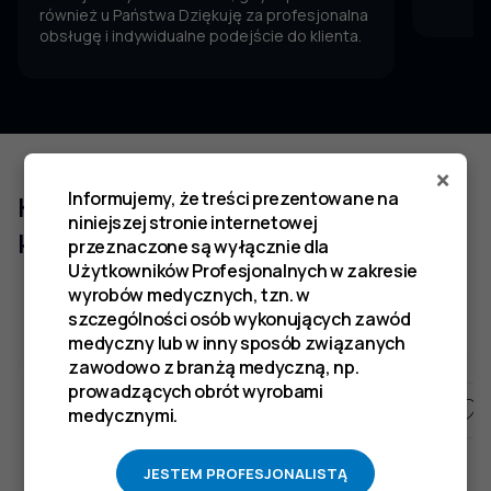
również u Państwa Dziękuję za profesjonalna
obsługę i indywidualne podejście do klienta.
×
Informujemy, że treści prezentowane na
Klienci którzy zakupili ten produkt
niniejszej stronie internetowej
kupili również
przeznaczone są wyłącznie dla
Użytkowników Profesjonalnych w zakresie
wyrobów medycznych, tzn. w
szczególności osób wykonujących zawód
medyczny lub w inny sposób związanych
zawodowo z branżą medyczną, np.
prowadzących obrót wyrobami
medycznymi.
JESTEM PROFESJONALISTĄ