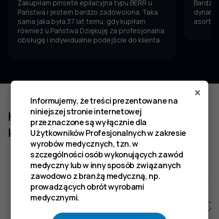
Zakupiłam pinsete epilacyjna typu BERR u
Bardzo 
Państwa i jestem bardzo zadowolona. Taka
dynamic
sama jaka była 37 lat temu, gdy kupiłam
asortym
również u Państwa Dziękuję za profesjonalna
obsługę i indywidualne podejście do klienta.
×
Informujemy, że treści prezentowane na
niniejszej stronie internetowej
Klienci którzy zakupili ten produkt
przeznaczone są wyłącznie dla
kupili również
Użytkowników Profesjonalnych w zakresie
wyrobów medycznych, tzn. w
szczególności osób wykonujących zawód
medyczny lub w inny sposób związanych
zawodowo z branżą medyczną, np.
prowadzących obrót wyrobami
medycznymi.