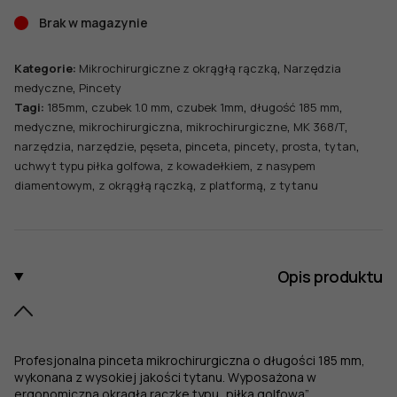
Brak w magazynie
,
Kategorie:
Mikrochirurgiczne z okrągłą rączką
Narzędzia
,
medyczne
Pincety
,
,
,
,
Tagi:
185mm
czubek 1.0 mm
czubek 1mm
długość 185 mm
,
,
,
,
medyczne
mikrochirurgiczna
mikrochirurgiczne
MK 368/T
,
,
,
,
,
,
,
narzędzia
narzędzie
pęseta
pinceta
pincety
prosta
tytan
,
,
uchwyt typu piłka golfowa
z kowadełkiem
z nasypem
,
,
,
diamentowym
z okrągłą rączką
z platformą
z tytanu
Opis produktu
Profesjonalna pinceta mikrochirurgiczna o długości 185 mm,
wykonana z wysokiej jakości tytanu. Wyposażona w
ergonomiczną okrągłą rączkę typu „piłka golfowa”,