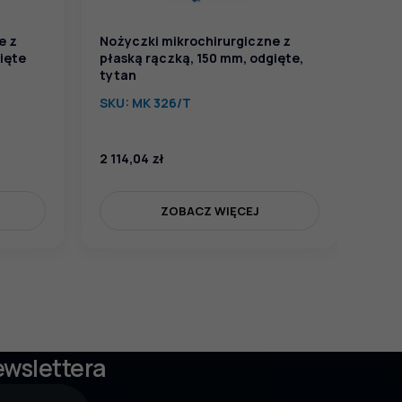
e z
Nożyczki mikrochirurgiczne z
ięte
płaską rączką, 150 mm, odgięte,
tytan
SKU:
MK 326/T
2 114,04
zł
176,
ZOBACZ WIĘCEJ
ewslettera