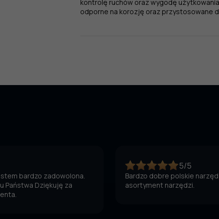
kontrolę ruchów oraz wygodę użytkowania.
odporne na korozję oraz przystosowane do 
5/5
jestem bardzo zadowolona.
Bardzo dobre polskie narzędz
 u Państwa Dziękuję za
asortyment narzędzi.
ienta.