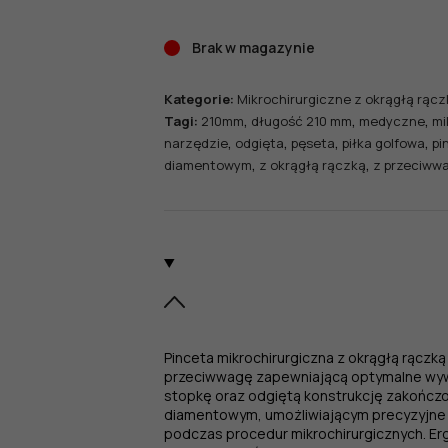
Brak w magazynie
Kategorie:
Mikrochirurgiczne z okrągłą rącz
,
,
,
Tagi:
210mm
długość 210 mm
medyczne
mi
,
,
,
,
narzędzie
odgięta
pęseta
piłka golfowa
pi
,
,
diamentowym
z okrągłą rączką
z przeciww
Pinceta mikrochirurgiczna z okrągłą rączk
przeciwwagę zapewniającą optymalne wywa
stopkę oraz odgiętą konstrukcję zakończ
diamentowym, umożliwiającym precyzyjne i
podczas procedur mikrochirurgicznych. E