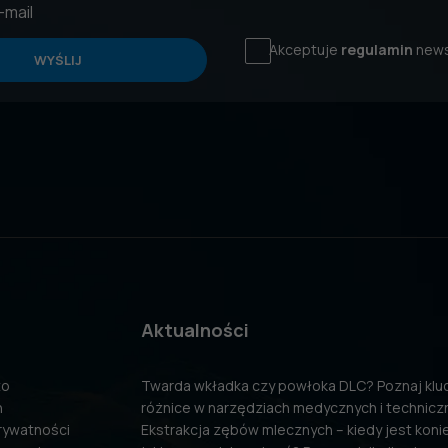
Akceptuje
regulamin
news
WYŚLIJ
Aktualności
to
Twarda wkładka czy powłoka DLC? Poznaj kl
n
różnice w narzędziach medycznych i technicz
prywatności
Ekstrakcja zębów mlecznych – kiedy jest konie