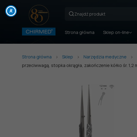
Strona główna
Sklep on-line
Strona główna
Sklep
Narzędzia medyczne
przeciwwagą, stopka okrągła, zakończenie kółko śr. 1,