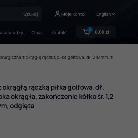
Szukaj
Moje konto
0
0,00
zł
aza wiedzy
O nas
Kontakt
irurgiczna z okrągłą rączką piłka golfowa, dł. 210 mm, z
 okrągłą rączką piłka golfowa, dł.
ka okrągła, zakończenie kółko śr. 1,2
m, odgięta