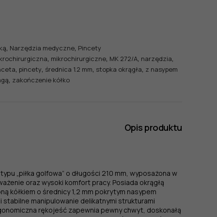
,
,
ką
Narzędzia medyczne
Pincety
,
,
,
,
krochirurgiczna
mikrochirurgiczne
MK 272/A
narzędzia
,
,
,
,
nceta
pincety
średnica 1.2 mm
stopka okrągła
z nasypem
,
agą
zakończenie kółko
Opis produktu
ą typu „piłka golfowa” o długości 210 mm, wyposażona w
żenie oraz wysoki komfort pracy. Posiada okrągłą
oną kółkiem o średnicy 1,2 mm pokrytym nasypem
 stabilne manipulowanie delikatnymi strukturami
rgonomiczna rękojeść zapewnia pewny chwyt, doskonałą