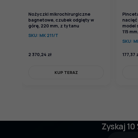
Nożyczki mikrochirurgiczne
Pincet
bagnetowe, czubek odgięty w
nacięć
górę, 220 mm, z tytanu
model s
115 mm
SKU:
MK 211/T
SKU:
M
2 370,24
zł
177,37
KUP TERAZ
Zyskaj 10