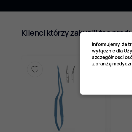
Klienci którzy zakupili ten prod
Informujemy, że t
wyłącznie dla Uż
szczególności os
z branżą medyczn