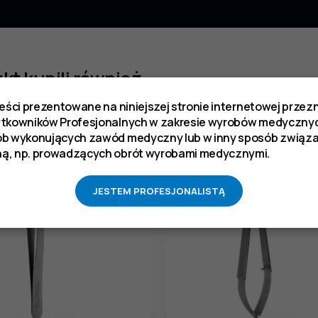
ukt kupili również
reści prezentowane na niniejszej stronie internetowej prze
ytkowników Profesjonalnych w zakresie wyrobów medycznyc
ób wykonujących zawód medyczny lub w inny sposób zwią
ą, np. prowadzących obrót wyrobami medycznymi.
JESTEM PROFESJONALISTĄ