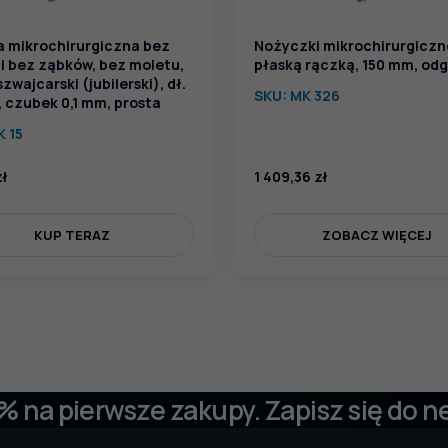
a mikrochirurgiczna bez
Nożyczki mikrochirurgiczn
 i bez ząbków, bez moletu,
płaską rączką, 150 mm, odg
zwajcarski (jubilerski), dł.
SKU:
MK 326
, czubek 0,1 mm, prosta
K 15
zł
1 409,36
zł
KUP TERAZ
ZOBACZ WIĘCEJ
 % na pierwsze zakupy. Zapisz się do n