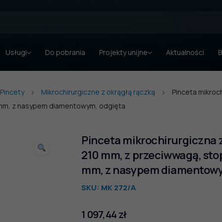
Usługi
Do pobrania
Projekty unijne
Aktualności
B
Pincety
Mikrochirurgiczne z okrągłą rączką
Pinceta mikroch
2 mm, z nasypem diamentowym, odgięta
Pinceta mikrochirurgiczna z
210 mm, z przeciwwagą, stop
mm, z nasypem diamentowy
SKU:
MK 272/A
1 097,44
zł