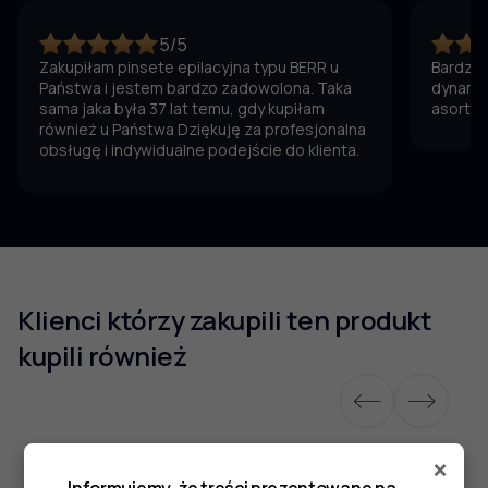
5/5
Zakupiłam pinsete epilacyjna typu BERR u
Bardzo 
Państwa i jestem bardzo zadowolona. Taka
dynamic
sama jaka była 37 lat temu, gdy kupiłam
asortym
również u Państwa Dziękuję za profesjonalna
obsługę i indywidualne podejście do klienta.
Klienci którzy zakupili ten produkt
kupili również
×