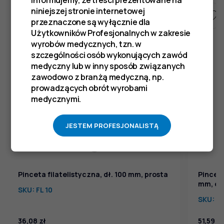
Informujemy, że treści prezentowane na
niniejszej stronie internetowej
przeznaczone są wyłącznie dla
Użytkowników Profesjonalnych w zakresie
wyrobów medycznych, tzn. w
szczególności osób wykonujących zawód
medyczny lub w inny sposób związanych
zawodowo z branżą medyczną, np.
prowadzących obrót wyrobami
medycznymi.
JESTEM PROFESJONALISTĄ
Pinceta filatelistyczna, dł. 100 mm, prosta
Pincet
mm, cz
SKU:
FL 10
SKU:
CO
36,08
zł
51,59
zł