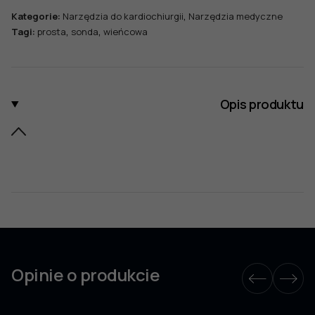
dł.
,
Kategorie:
Narzędzia do kardiochiurgii
Narzędzia medyczne
190
,
,
Tagi:
prosta
sonda
wieńcowa
mm,
śr.
oliwki
4,5
mm
Opis produktu
Opinie o produkcie