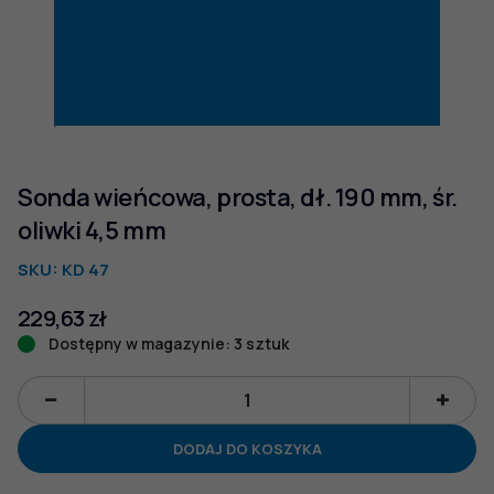
Sonda wieńcowa, prosta, dł. 190 mm, śr.
oliwki 4,5 mm
SKU:
KD 47
229,63
zł
Dostępny w magazynie: 3 sztuk
ilość
Sonda
DODAJ DO KOSZYKA
wieńcowa,
prosta,