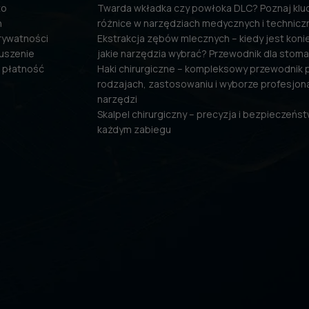
to
Twarda wkładka czy powłoka DLC? Poznaj kl
n
różnice w narzędziach medycznych i technicz
prywatności
Ekstrakcja zębów mlecznych – kiedy jest konie
uszenie
jakie narzędzia wybrać? Przewodnik dla stom
 płatność
Haki chirurgiczne – kompleksowy przewodnik 
rodzajach, zastosowaniu i wyborze profesjon
narzędzi
Skalpel chirurgiczny – precyzja i bezpieczeńs
każdym zabiegu