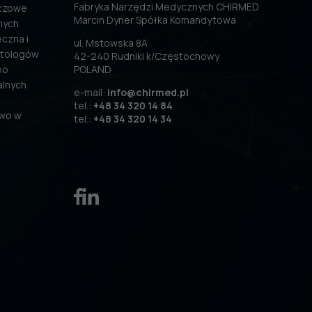
Fabryka Narzędzi Medycznych CHIRMED
uczowe
Marcin Dyner Spółka Komandytowa
nych.
czna i
ul. Mstowska 8A
atologów
42-240 Rudniki k/Częstochowy
po
POLAND
alnych
e-mail:
info@chirmed.pl
tel.:
+48 34 320 14 84
two w
tel.:
+48 34 320 14 34