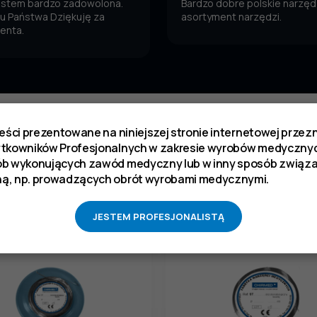
jestem bardzo zadowolona.
Bardzo dobre polskie narzędz
 u Państwa Dziękuję za
asortyment narzędzi.
ienta.
reści prezentowane na niniejszej stronie internetowej prze
ukt kupili również
ytkowników Profesjonalnych w zakresie wyrobów medycznyc
ób wykonujących zawód medyczny lub w inny sposób zwią
ą, np. prowadzących obrót wyrobami medycznymi.
JESTEM PROFESJONALISTĄ