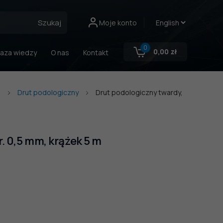
Szukaj
Moje konto
0
0,00
zł
aza wiedzy
O nas
Kontakt
a
Drut podologiczny
Drut podologiczny twardy,
r. 0,5 mm, krążek 5 m