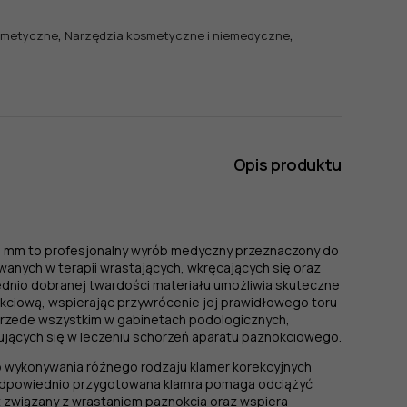
,
,
smetyczne
Narzędzia kosmetyczne i niemedyczne
Opis produktu
5
mm to profesjonalny wyrób medyczny przeznaczony do
anych w terapii wrastających, wkręcających się oraz
dnio dobranej twardości materiału umożliwia skuteczne
kciową, wspierając przywrócenie jej prawidłowego toru
przede wszystkim w gabinetach podologicznych,
ujących się w leczeniu schorzeń aparatu paznokciowego.
o wykonywania różnego rodzaju klamer korekcyjnych
Odpowiednio przygotowana klamra pomaga odciążyć
 związany z wrastaniem paznokcia oraz wspiera