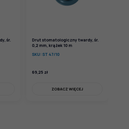
y, śr.
Drut stomatologiczny twardy, śr.
Drut
0,2 mm, krążek 10 m
0,9 
SKU:
ST 47/10
SKU
69,25
zł
83,
ZOBACZ WIĘCEJ