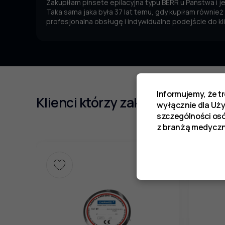
Zakupiłam pinsete epilacyjna typu BERR u Państwa i 
Taka sama jaka była 37 lat temu, gdy kupiłam również
profesjonalna obsługę i indywidualne podejście do kl
Informujemy, że t
Klienci którzy zakupili ten prod
wyłącznie dla Uż
szczególności os
z branżą medyczn