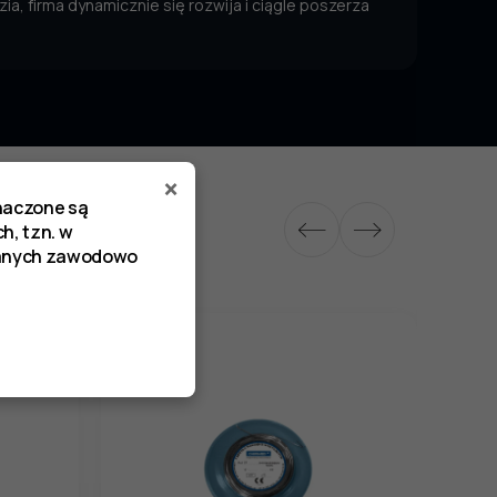
ia, firma dynamicznie się rozwija i ciągle poszerza
×
znaczone są
h, tzn. w
zanych zawodowo