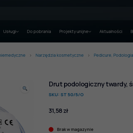
Usługi
Do pobrania
Projekty unijne
Aktualności
B
 niemedyczne
Narzędzia kosmetyczne
Pedicure, Podologi
Drut podologiczny twardy, ś
SKU:
ST 50/5/O
31,58
zł
Brak w magazynie