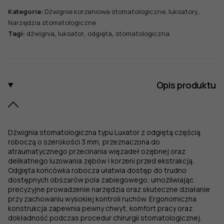
3
,
Kategorie:
Dźwignie korzeniowe stomatologiczne, luksatory
mm,
Narzędzia stomatologiczne
odgięta
,
,
,
Tagi:
dźwignia
luksator
odgięta
stomatologiczna
Opis produktu
Dźwignia stomatologiczna typu Luxator z odgiętą częścią
roboczą o szerokości 3 mm, przeznaczona do
atraumatycznego przecinania więzadeł ozębnej oraz
delikatnego luzowania zębów i korzeni przed ekstrakcją.
Odgięta końcówka robocza ułatwia dostęp do trudno
dostępnych obszarów pola zabiegowego, umożliwiając
precyzyjne prowadzenie narzędzia oraz skuteczne działanie
przy zachowaniu wysokiej kontroli ruchów. Ergonomiczna
konstrukcja zapewnia pewny chwyt, komfort pracy oraz
dokładność podczas procedur chirurgii stomatologicznej.