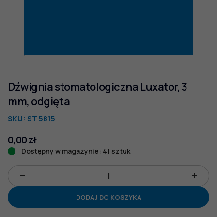
Dźwignia stomatologiczna Luxator, 3
mm, odgięta
SKU:
ST 5815
0,00
zł
Dostępny w magazynie: 41 sztuk
ilość
Dźwignia
DODAJ DO KOSZYKA
stomatologiczna
Luxator,