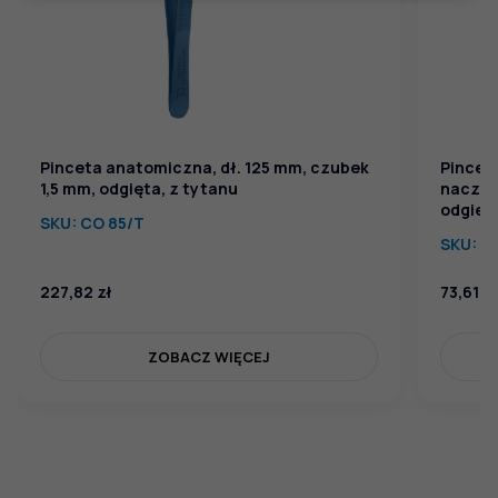
Pinceta anatomiczna, dł. 125 mm, czubek
Pincet
1,5 mm, odgięta, z tytanu
naczyn
odgięt
SKU:
CO 85/T
SKU:
CN
227,82
zł
73,61
zł
ZOBACZ WIĘCEJ