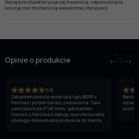
Narzędzie charakteryzuje się trwałością, odpornością na
korozję oraz możliwością wielokrotnej sterylizacji.
Opinie o produkcie
5/5
Zakupiłam pinsete epilacyjna typu BERR u
Bardzo 
Państwa i jestem bardzo zadowolona. Taka
dynamic
sama jaka była 37 lat temu, gdy kupiłam
asortym
również u Państwa Dziękuję za profesjonalna
obsługę i indywidualne podejście do klienta.