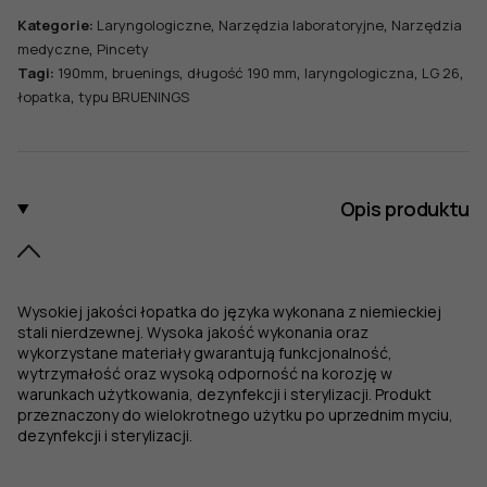
BRUENINGS,
,
,
Kategorie:
Laryngologiczne
Narzędzia laboratoryjne
Narzędzia
dł.
,
medyczne
Pincety
190
,
,
,
,
,
Tagi:
190mm
bruenings
długość 190 mm
laryngologiczna
LG 26
mm
,
łopatka
typu BRUENINGS
Opis produktu
Wysokiej jakości łopatka do języka wykonana z niemieckiej
stali nierdzewnej. Wysoka jakość wykonania oraz
wykorzystane materiały gwarantują funkcjonalność,
wytrzymałość oraz wysoką odporność na korozję w
warunkach użytkowania, dezynfekcji i sterylizacji. Produkt
przeznaczony do wielokrotnego użytku po uprzednim myciu,
dezynfekcji i sterylizacji.