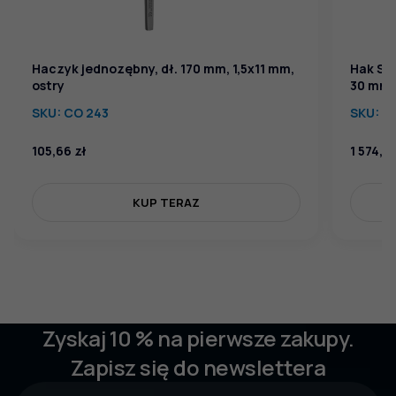
Haczyk jednozębny, dł. 170 mm, 1,5x11 mm,
Hak SEM
ostry
30 mm
SKU:
CO 243
SKU:
CO
105,66
zł
1 574,7
KUP TERAZ
Zyskaj 10 % na pierwsze zakupy.
Zapisz się do newslettera