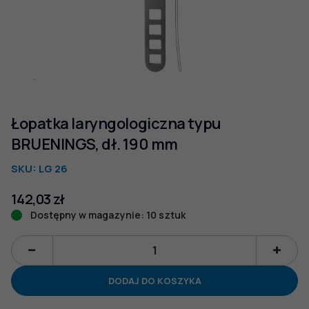
Łopatka laryngologiczna typu
BRUENINGS, dł. 190 mm
SKU:
LG 26
142,03
zł
Dostępny w magazynie: 10 sztuk
ilość
Łopatka
DODAJ DO KOSZYKA
laryngologiczna
typu