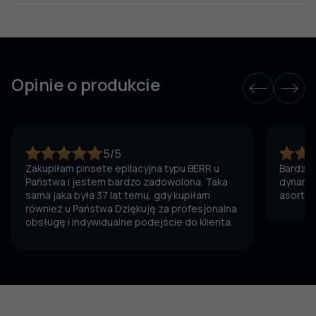
Opinie o produkcie
5/5
Zakupiłam pinsete epilacyjna typu BERR u
Bardzo 
Państwa i jestem bardzo zadowolona. Taka
dynamic
sama jaka była 37 lat temu, gdy kupiłam
asortym
również u Państwa Dziękuję za profesjonalna
obsługę i indywidualne podejście do klienta.