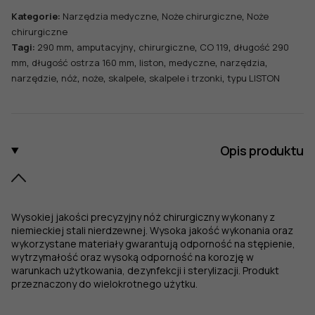
LISTON,
,
,
Kategorie:
Narzędzia medyczne
Noże chirurgiczne
Noże
dł.
chirurgiczne
całk.
,
,
,
,
Tagi:
290 mm
amputacyjny
chirurgiczne
CO 119
długość 290
290
,
,
,
,
,
mm
długość ostrza 160 mm
liston
medyczne
narzędzia
mm,
,
,
,
,
,
narzędzie
nóż
noże
skalpele
skalpele i trzonki
typu LISTON
dł.
ostrza
160
mm
Opis produktu
Wysokiej jakości precyzyjny nóż chirurgiczny wykonany z
niemieckiej stali nierdzewnej. Wysoka jakość wykonania oraz
wykorzystane materiały gwarantują odporność na stępienie,
wytrzymałość oraz wysoką odporność na korozję w
warunkach użytkowania, dezynfekcji i sterylizacji. Produkt
przeznaczony do wielokrotnego użytku.