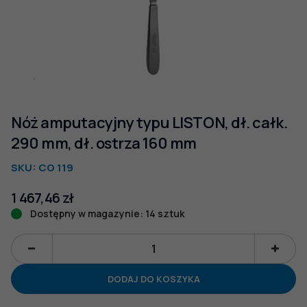
Nóż amputacyjny typu LISTON, dł. całk.
290 mm, dł. ostrza 160 mm
SKU:
CO 119
1 467,46
zł
Dostępny w magazynie: 14 sztuk
ilość
Nóż
DODAJ DO KOSZYKA
amputacyjny
typu