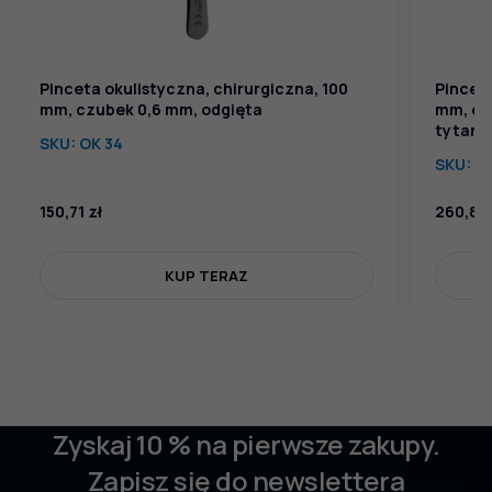
Pinceta okulistyczna, chirurgiczna, 100
Pinceta
mm, czubek 0,6 mm, odgięta
mm, czu
tytanu
SKU:
OK 34
SKU:
OK
150,71
zł
260,88
KUP TERAZ
Zyskaj 10 % na pierwsze zakupy.
Zapisz się do newslettera