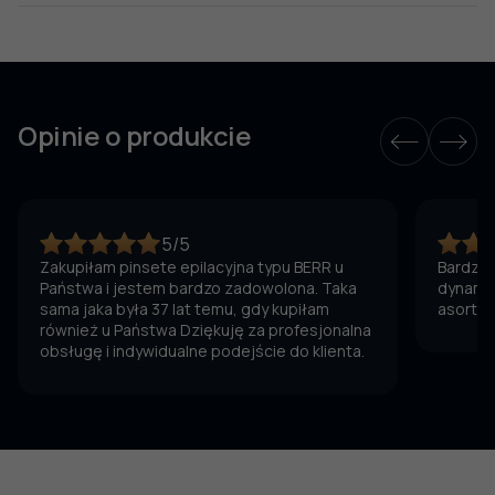
Opinie o produkcie
5/5
Zakupiłam pinsete epilacyjna typu BERR u
Bardzo 
Państwa i jestem bardzo zadowolona. Taka
dynamic
sama jaka była 37 lat temu, gdy kupiłam
asortym
również u Państwa Dziękuję za profesjonalna
obsługę i indywidualne podejście do klienta.