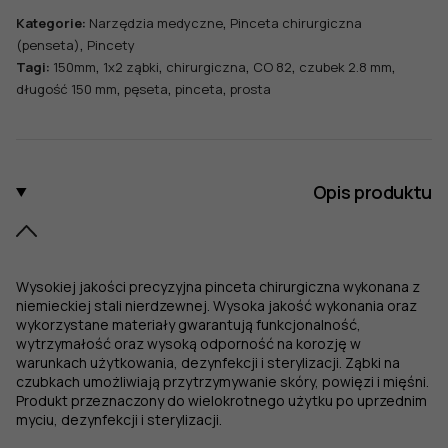
150
,
Kategorie:
Narzędzia medyczne
Pinceta chirurgiczna
mm,
,
(penseta)
Pincety
czubek
,
,
,
,
,
Tagi:
150mm
1x2 ząbki
chirurgiczna
CO 82
czubek 2.8 mm
2,8
,
,
,
długość 150 mm
pęseta
pinceta
prosta
mm,
1x2
ząbki,
prosta
Opis produktu
Wysokiej jakości precyzyjna pinceta chirurgiczna wykonana z
niemieckiej stali nierdzewnej. Wysoka jakość wykonania oraz
wykorzystane materiały gwarantują funkcjonalność,
wytrzymałość oraz wysoką odporność na korozję w
warunkach użytkowania, dezynfekcji i sterylizacji. Ząbki na
czubkach umożliwiają przytrzymywanie skóry, powięzi i mięśni.
Produkt przeznaczony do wielokrotnego użytku po uprzednim
myciu, dezynfekcji i sterylizacji.