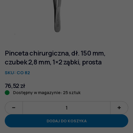
Pinceta chirurgiczna, dł. 150 mm,
czubek 2,8 mm, 1×2 ząbki, prosta
SKU:
CO 82
76,52
zł
Dostępny w magazynie: 25 sztuk
ilość
Pinceta
DODAJ DO KOSZYKA
chirurgiczna,
dł.