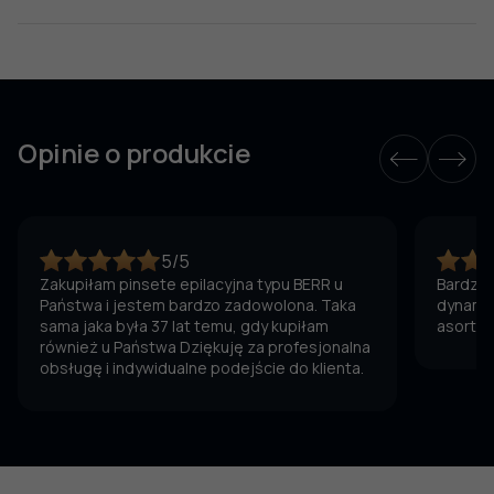
Opinie o produkcie
5/5
Zakupiłam pinsete epilacyjna typu BERR u
Bardzo 
Państwa i jestem bardzo zadowolona. Taka
dynamic
sama jaka była 37 lat temu, gdy kupiłam
asortym
również u Państwa Dziękuję za profesjonalna
obsługę i indywidualne podejście do klienta.