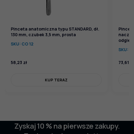
Pinceta anatomiczna typu STANDARD, dł.
Pincet
130 mm, czubek 3,5 mm, prosta
naczyn
odgięt
SKU:
CO 12
SKU:
CN
58,23
zł
73,61
zł
KUP TERAZ
Zyskaj 10 % na pierwsze zakupy.