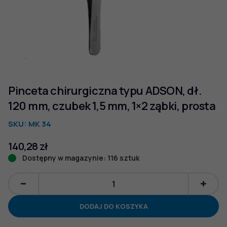
Pinceta chirurgiczna typu ADSON, dł.
120 mm, czubek 1,5 mm, 1×2 ząbki, prosta
SKU:
MK 34
140,28
zł
Dostępny w magazynie: 116 sztuk
ilość
Pinceta
DODAJ DO KOSZYKA
chirurgiczna
typu