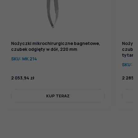
Nożyczki mikrochirurgiczne bagnetowe,
Nożycz
czubek odgięty w dół, 220 mm
czubek 
tytanu
SKU:
MK 214
SKU:
MK
2 053,94
zł
2 285,
KUP TERAZ