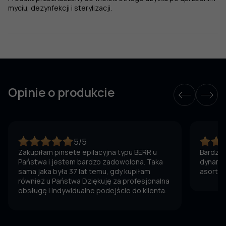
myciu, dezynfekcji i sterylizacji.
Opinie o produkcie
5/5
Zakupiłam pinsete epilacyjna typu BERR u
Bardzo 
Państwa i jestem bardzo zadowolona. Taka
dynamic
sama jaka była 37 lat temu, gdy kupiłam
asortym
również u Państwa Dziękuję za profesjonalna
obsługę i indywidualne podejście do klienta.