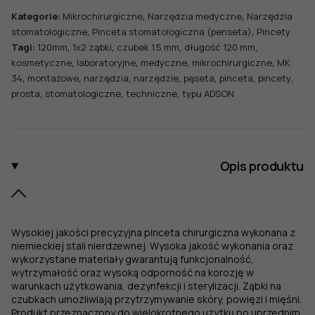
ADSON,
,
,
Kategorie:
Mikrochirurgiczne
Narzędzia medyczne
Narzędzia
dł.
,
,
stomatologiczne
Pinceta stomatologiczna (penseta)
Pincety
120
,
,
,
,
Tagi:
120mm
1x2 ząbki
czubek 1.5 mm
długość 120 mm
mm,
,
,
,
,
kosmetyczne
laboratoryjne
medyczne
mikrochirurgiczne
MK
czubek
,
,
,
,
,
,
,
34
montażowe
narzędzia
narzędzie
pęseta
pinceta
pincety
1,5
,
,
,
prosta
stomatologiczne
techniczne
typu ADSON
mm,
1x2
ząbki,
prosta
Opis produktu
Wysokiej jakości precyzyjna pinceta chirurgiczna wykonana z
niemieckiej stali nierdzewnej. Wysoka jakość wykonania oraz
wykorzystane materiały gwarantują funkcjonalność,
wytrzymałość oraz wysoką odporność na korozję w
warunkach użytkowania, dezynfekcji i sterylizacji. Ząbki na
czubkach umożliwiają przytrzymywanie skóry, powięzi i mięśni.
Produkt przeznaczony do wielokrotnego użytku po uprzednim