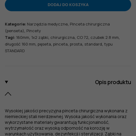
Pinceta
DODAJ DO KOSZYKA
chirurgiczna
typu
STANDARD,
,
Kategorie:
Narzędzia medyczne
Pinceta chirurgiczna
dł.
,
(penseta)
Pincety
160
,
,
,
,
,
Tagi:
160mm
1x2 ząbki
chirurgiczna
CO 72
czubek 2.8 mm
mm,
,
,
,
,
,
długość 160 mm
pęseta
pinceta
prosta
standard
typu
czubek
STANDARD
2,8
mm,
1x2
ząbki,
prosta
Opis produktu
Wysokiej jakości precyzyjna pinceta chirurgiczna wykonana z
niemieckiej stali nierdzewnej. Wysoka jakość wykonania oraz
wykorzystane materiały gwarantują funkcjonalność,
wytrzymałość oraz wysoką odporność na korozję w
warunkach użytkowania, dezynfekcji i sterylizacji. Ząbki na