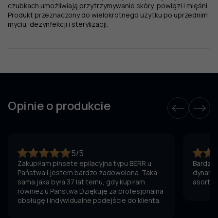
czubkach umożliwiają przytrzymywanie skóry, powięzi i mięśni.
Produkt przeznaczony do wielokrotnego użytku po uprzednim
myciu, dezynfekcji i sterylizacji.
Opinie o produkcie
5/5
Zakupiłam pinsete epilacyjna typu BERR u
Bardzo 
Państwa i jestem bardzo zadowolona. Taka
dynamic
sama jaka była 37 lat temu, gdy kupiłam
asortym
również u Państwa Dziękuję za profesjonalna
obsługę i indywidualne podejście do klienta.