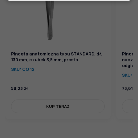
Pinceta anatomiczna typu STANDARD, dł.
Pincet
130 mm, czubek 3,5 mm, prosta
naczyn
odgięt
SKU:
CO 12
SKU:
CN
58,23
zł
73,61
zł
KUP TERAZ