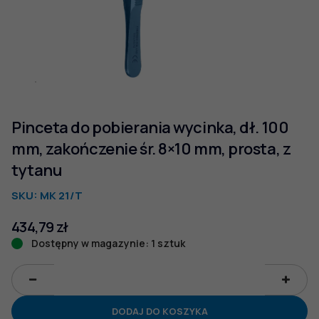
Pinceta do pobierania wycinka, dł. 100
mm, zakończenie śr. 8×10 mm, prosta, z
tytanu
SKU:
MK 21/T
434,79
zł
Dostępny w magazynie: 1 sztuk
ilość
Pinceta
DODAJ DO KOSZYKA
do