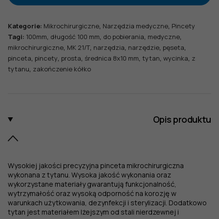
pobierania
wycinka,
,
,
Kategorie:
Mikrochirurgiczne
Narzędzia medyczne
Pincety
dł.
,
,
,
,
Tagi:
100mm
długość 100 mm
do pobierania
medyczne
100
,
,
,
,
,
mikrochirurgiczne
MK 21/T
narzędzia
narzędzie
pęseta
mm,
,
,
,
,
,
,
pinceta
pincety
prosta
średnica 8x10 mm
tytan
wycinka
z
zakończenie
,
tytanu
zakończenie kółko
śr.
8x10
mm,
prosta,
z
Opis produktu
tytanu
Wysokiej jakości precyzyjna pinceta mikrochirurgiczna
wykonana z tytanu. Wysoka jakość wykonania oraz
wykorzystane materiały gwarantują funkcjonalność,
wytrzymałość oraz wysoką odporność na korozję w
warunkach użytkowania, dezynfekcji i sterylizacji. Dodatkowo
tytan jest materiałem lżejszym od stali nierdzewnej i