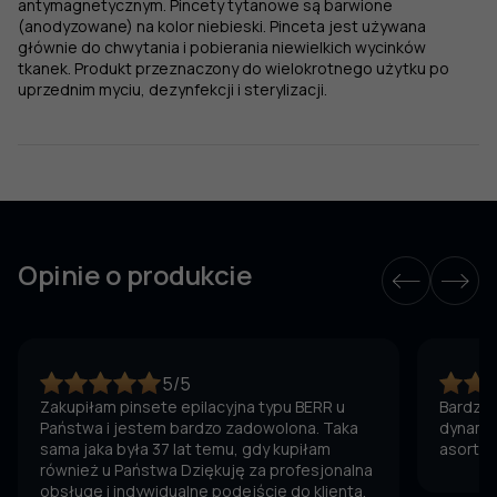
antymagnetycznym. Pincety tytanowe są barwione
(anodyzowane) na kolor niebieski. Pinceta jest używana
głównie do chwytania i pobierania niewielkich wycinków
tkanek. Produkt przeznaczony do wielokrotnego użytku po
uprzednim myciu, dezynfekcji i sterylizacji.
Opinie o produkcie
5/5
Zakupiłam pinsete epilacyjna typu BERR u
Bardzo 
Państwa i jestem bardzo zadowolona. Taka
dynamic
sama jaka była 37 lat temu, gdy kupiłam
asortym
również u Państwa Dziękuję za profesjonalna
obsługę i indywidualne podejście do klienta.