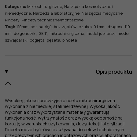
,
Kategorie:
Mikrochirurgiczne
Narzędzia kosmetyczne i
,
,
,
niemedyczne
Narzędzia laboratoryjne
Narzędzia medyczne
,
Pincety
Pincety techniczne/montażowe
,
,
,
,
Tagi:
110mm
bez nacięć
bez ząbków
czubek 0.1 mm
długosc 110
,
,
,
,
,
mm
do genetyki
GE 11
mikrochirurgiczna
model jubilerski
model
,
,
,
szwajcarski
odgięta
pęseta
pinceta
Opis produktu
Wysokiej jakości precyzyjna pinceta mikrochirurgiczna
wykonana z niemieckiej stali nierdzewnej. Wysoka jakość
wykonania oraz wykorzystane materiały gwarantują
funkcjonalność, wytrzymałość oraz wysoką odporność na
korozję w warunkach użytkowania, dezynfekcji i sterylizacji.
Pinceta może być również używana do celów technicznych
przy precyzyjnych pracach montażowych oraz w laboratoriach