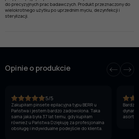
do precyzyjnych prac badawczych. Produkt przeznaczony do
wielokrotnego użytku po uprzednim myciu, dezynfekcji i
sterylizacji.
Opinie o produkcie
5/5
Zakupiłam pinsete epilacyjna typu BERR u
Bardzo 
Państwa i jestem bardzo zadowolona. Taka
dynamic
sama jaka była 37 lat temu, gdy kupiłam
asortym
również u Państwa Dziękuję za profesjonalna
obsługę i indywidualne podejście do klienta.