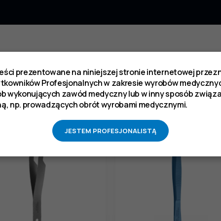
ukt kupili również
reści prezentowane na niniejszej stronie internetowej prze
ytkowników Profesjonalnych w zakresie wyrobów medycznyc
ób wykonujących zawód medyczny lub w inny sposób zwią
ą, np. prowadzących obrót wyrobami medycznymi.
JESTEM PROFESJONALISTĄ