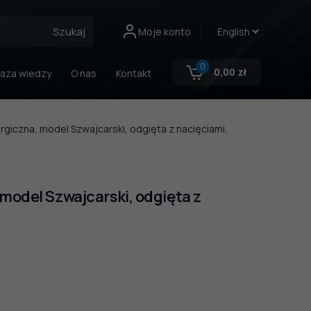
Szukaj
Moje konto
0
0,00
zł
aza wiedzy
O nas
Kontakt
urgiczna, model Szwajcarski, odgięta z nacięciami,
model Szwajcarski, odgięta z