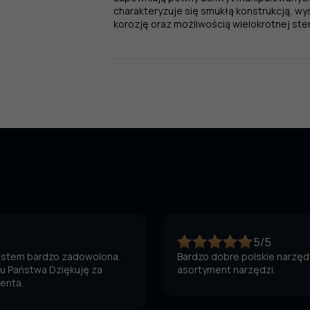
charakteryzuje się smukłą konstrukcją, wy
korozję oraz możliwością wielokrotnej stery
5/5
jestem bardzo zadowolona.
Bardzo dobre polskie narzędz
 u Państwa Dziękuję za
asortyment narzędzi.
ienta.