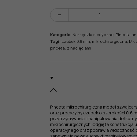
ilość
Pinceta
mikrochirurgiczn
,
Kategorie:
Narzędzia medyczne
Pinceta an
model
,
,
Tagi:
czubek 0.6 mm
mikrochirurgiczna
MK 
Szwajcarski,
,
pinceta
z nacięciami
odgięta
z
nacięciami,
czubek
0,6
mm
Pinceta mikrochirurgiczna model szwajcar
oraz precyzyjny czubek o szerokości 0,6 
przytrzymywania i manipulowania delikatn
mikrochirurgicznych. Odgięta konstrukcja
operacyjnego oraz poprawia widoczność p
zapewniają pewny uchwyt manipulowanych s