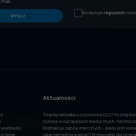
Akceptuje
regulamin
news
WYŚLIJ
Aktualności
to
Twarda wkładka czy powłoka DLC? Poznaj kl
n
różnice w narzędziach medycznych i technicz
prywatności
Ekstrakcja zębów mlecznych – kiedy jest konie
uszenie
jakie narzędzia wybrać? Przewodnik dla stom