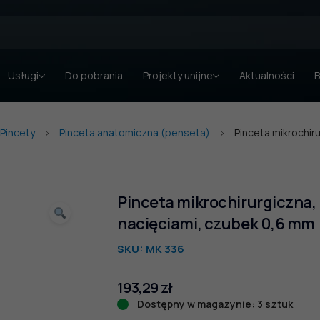
Usługi
Do pobrania
Projekty unijne
Aktualności
B
Pincety
Pinceta anatomiczna (penseta)
Pinceta mikrochir
Pinceta mikrochirurgiczna, 
nacięciami, czubek 0,6 mm
SKU:
MK 336
193,29
zł
Dostępny w magazynie: 3 sztuk