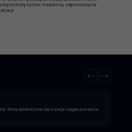
soką kontrolą ruchów, trwałością, odpornością na
lizacji.
ia, firma dynamicznie się rozwija i ciągle poszerza