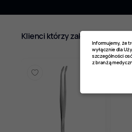
Klienci którzy zakupili ten prod
Informujemy, że t
wyłącznie dla Uż
szczególności os
z branżą medyczn