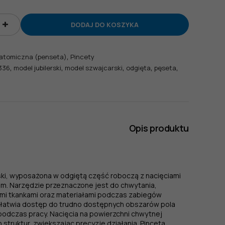
DODAJ DO KOSZYKA
a,
,
atomiczna (penseta)
Pincety
,
,
,
,
,
336
model jubilerski
model szwajcarski
odgięta
pęseta
Opis produktu
ski, wyposażona w odgiętą część roboczą z nacięciami
mm. Narzędzie przeznaczone jest do chwytania,
ymi tkankami oraz materiałami podczas zabiegów
 ułatwia dostęp do trudno dostępnych obszarów pola
odczas pracy. Nacięcia na powierzchni chwytnej
truktur, zwiększając precyzję działania. Pinceta