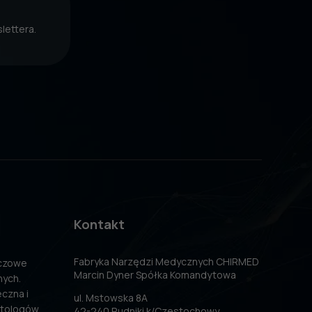
lettera.
Kontakt
Fabryka Narzędzi Medycznych CHIRMED
uczowe
Marcin Dyner Spółka Komandytowa
nych.
czna i
ul. Mstowska 8A
atologów
42-240 Rudniki k/Częstochowy