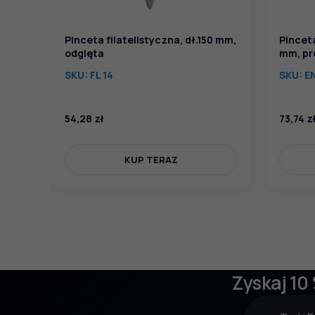
Pinceta filatelistyczna, dł.150 mm,
Pincet
odgięta
mm, pr
SKU:
FL 14
SKU:
E
54,28
zł
73,74
z
KUP TERAZ
Zyskaj 10