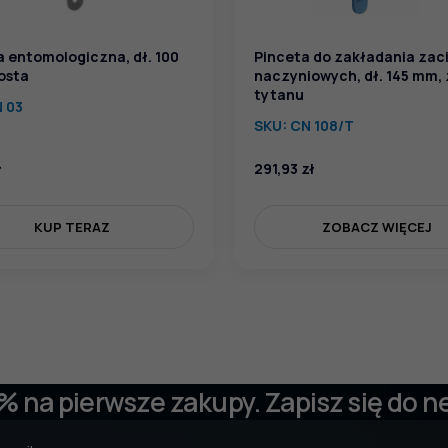
a entomologiczna, dł. 100
Pinceta do zakładania zac
osta
naczyniowych, dł. 145 mm, 
tytanu
N 03
SKU:
CN 108/T
ł
291,93
zł
KUP TERAZ
ZOBACZ WIĘCEJ
 % na pierwsze zakupy. Zapisz się do n