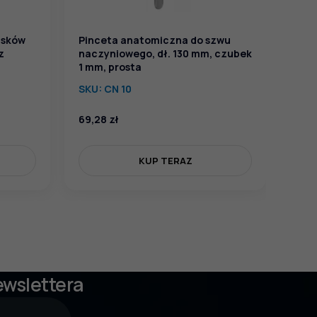
isków
Pinceta anatomiczna do szwu
z
naczyniowego, dł. 130 mm, czubek
1 mm, prosta
SKU:
CN 10
69,28
zł
63,5
KUP TERAZ
ewslettera