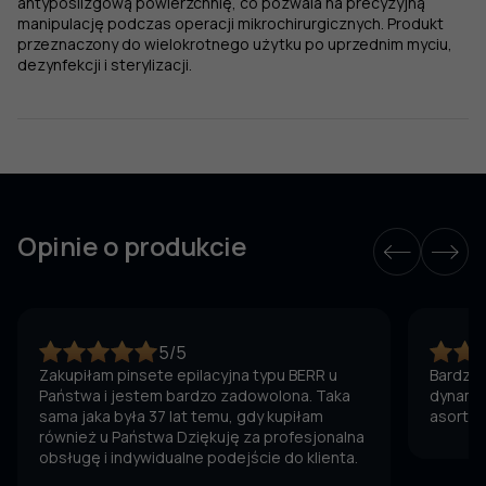
antypoślizgową powierzchnię, co pozwala na precyzyjną
manipulację podczas operacji mikrochirurgicznych. Produkt
przeznaczony do wielokrotnego użytku po uprzednim myciu,
dezynfekcji i sterylizacji.
Opinie o produkcie
5/5
Zakupiłam pinsete epilacyjna typu BERR u
Bardzo 
Państwa i jestem bardzo zadowolona. Taka
dynamic
sama jaka była 37 lat temu, gdy kupiłam
asortym
również u Państwa Dziękuję za profesjonalna
obsługę i indywidualne podejście do klienta.