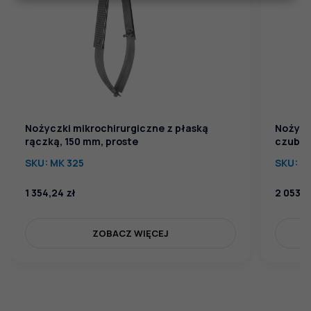
Nożyczki mikrochirurgiczne z płaską
Nożycz
rączką, 150 mm, proste
czubek
SKU:
MK 325
SKU:
MK
1 354,24
zł
2 053,
ZOBACZ WIĘCEJ