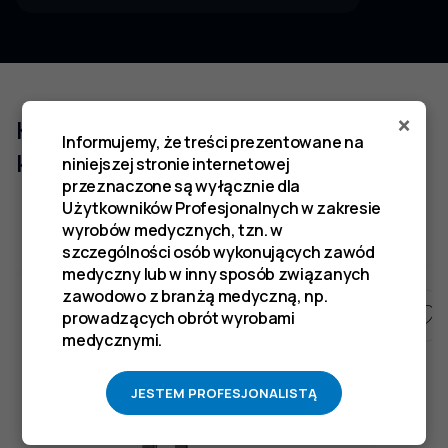
×
Klienci którzy zakupili ten produkt
Informujemy, że treści prezentowane na
kupili również
niniejszej stronie internetowej
przeznaczone są wyłącznie dla
Użytkowników Profesjonalnych w zakresie
wyrobów medycznych, tzn. w
szczególności osób wykonujących zawód
medyczny lub w inny sposób związanych
zawodowo z branżą medyczną, np.
prowadzących obrót wyrobami
medycznymi.
JESTEM PROFESJONALISTĄ