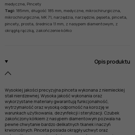
,
medyczne
Pincety
,
,
,
,
Tagi:
185mm
długość 185 mm
medyczne
mikrochirurgiczna
,
,
,
,
,
,
mikrochirurgiczne
MK 71
narzędzia
narzędzie
pęseta
pinceta
,
,
,
,
pincety
prosta
średnica 1.1 mm
z nasypem diamentowym
z
,
okrągłą rączką
zakończenie kółko
Opis produktu
Wysokiej jakości precyzyjna pinceta wykonana z niemieckiej
stali nierdzewnej. Wysoka jakość wykonania oraz
wykorzystane materiały gwarantują funkcjonalność,
wytrzymałość oraz wysoką odporność na korozję w
warunkach użytkowania, dezynfekcji i sterylizacji. Czubek
zakończony kółkiem z nasypem diamentowym pozwala na
pewne chwytanie bardzo delikatnych tkanek i naczyń
krwionośnych. Pinceta posiada okrągły uchwyt oraz