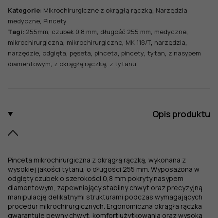
,
Kategorie:
Mikrochirurgiczne z okrągłą rączką
Narzędzia
,
medyczne
Pincety
,
,
,
,
Tagi:
255mm
czubek 0.8 mm
długość 255 mm
medyczne
,
,
,
,
mikrochirurgiczna
mikrochirurgiczne
MK 118/T
narzędzia
,
,
,
,
,
,
narzędzie
odgięta
pęseta
pinceta
pincety
tytan
z nasypem
,
,
diamentowym
z okrągłą rączką
z tytanu
Opis produktu
Pinceta mikrochirurgiczna z okrągłą rączką, wykonana z
wysokiej jakości tytanu, o długości 255 mm. Wyposażona w
odgięty czubek o szerokości 0,8 mm pokryty nasypem
diamentowym, zapewniający stabilny chwyt oraz precyzyjną
manipulację delikatnymi strukturami podczas wymagających
procedur mikrochirurgicznych. Ergonomiczna okrągła rączka
gwarantuje pewny chwyt, komfort użytkowania oraz wysoką