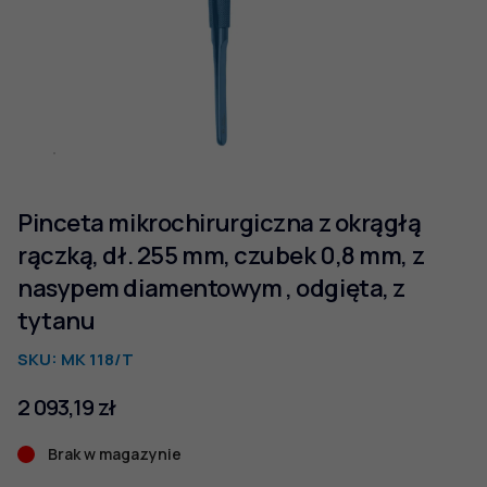
Pinceta mikrochirurgiczna z okrągłą
rączką, dł. 255 mm, czubek 0,8 mm, z
nasypem diamentowym , odgięta, z
tytanu
SKU:
MK 118/T
2 093,19
zł
Brak w magazynie