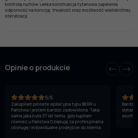
kontrolę ruchów. Lekka konstrukcja tytanowa zapewnia
odporność na korozję, trwałość oraz możliwość wielokrotnej
sterylizacji.
Opinie o produkcie
5/5
Zakupiłam pinsete epilacyjna typu BERR u
Bardzo 
Państwa i jestem bardzo zadowolona. Taka
dynamic
sama jaka była 37 lat temu, gdy kupiłam
asortym
również u Państwa Dziękuję za profesjonalna
obsługę i indywidualne podejście do klienta.