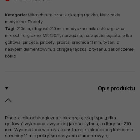
,
Kategorie:
Mikrochirurgiczne z okrągłą rączką
Narzędzia
,
medyczne
Pincety
,
,
,
,
Tagi:
210mm
długość 210 mm
medyczne
mikrochirurgiczna
,
,
,
,
,
mikrochirurgiczne
MK 120/T
narzędzia
narzędzie
pęseta
piłka
,
,
,
,
,
,
golfowa
pinceta
pincety
prosta
średnica 1.1 mm
tytan
z
,
,
,
nasypem diamentowym
z okrągłą rączką
z tytanu
zakończenie
kółko
Opis produktu
Pinceta mikrochirurgiczna z okrągłą rączką typu „piłka
golfowa”, wykonana z wysokiej jakości tytanu, o długości 210
mm. Wyposażona w prostą konstrukcję zakończoną kółkiem o
średnicy 1,1 mm pokrytym nasypem diamentowym,