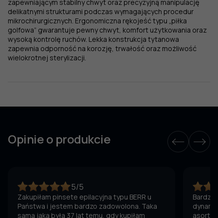
zapewniającym stabilny chwyt oraz precyzyjną manipulację
delikatnymi strukturami podczas wymagających procedur
mikrochirurgicznych. Ergonomiczna rękojeść typu „piłka
golfowa” gwarantuje pewny chwyt, komfort użytkowania oraz
wysoką kontrolę ruchów. Lekka konstrukcja tytanowa
zapewnia odporność na korozję, trwałość oraz możliwość
wielokrotnej sterylizacji.
Opinie o produkcie
5/5
Zakupiłam pinsete epilacyjna typu BERR u
Bardzo 
Państwa i jestem bardzo zadowolona. Taka
dynamic
sama jaka była 37 lat temu, gdy kupiłam
asortym