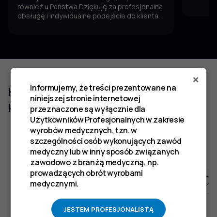
również u Państwa Dziękuję za profesjonalna
obsługę i indywidualne podejście do klienta.
×
Informujemy, że treści prezentowane na
Klienci którzy zakupili ten produkt
niniejszej stronie internetowej
kupili również
przeznaczone są wyłącznie dla
Użytkowników Profesjonalnych w zakresie
wyrobów medycznych, tzn. w
szczególności osób wykonujących zawód
medyczny lub w inny sposób związanych
zawodowo z branżą medyczną, np.
prowadzących obrót wyrobami
medycznymi.
JESTEM PROFESJONALISTĄ