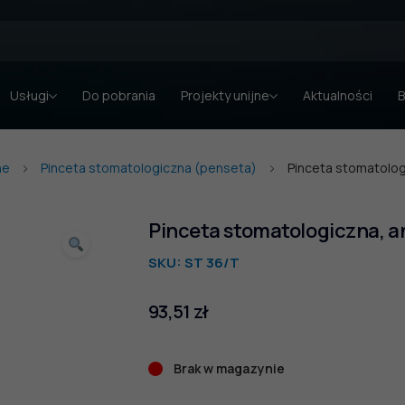
Usługi
Do pobrania
Projekty unijne
Aktualności
B
ne
Pinceta stomatologiczna (penseta)
Pinceta stomatolog
Pinceta stomatologiczna, 
SKU:
ST 36/T
93,51
zł
Brak w magazynie