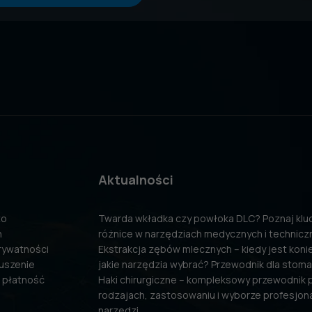
Aktualności
to
Twarda wkładka czy powłoka DLC? Poznaj kl
n
różnice w narzędziach medycznych i technicz
prywatności
Ekstrakcja zębów mlecznych – kiedy jest konie
uszenie
jakie narzędzia wybrać? Przewodnik dla stom
 płatność
Haki chirurgiczne – kompleksowy przewodnik 
rodzajach, zastosowaniu i wyborze profesjon
narzędzi