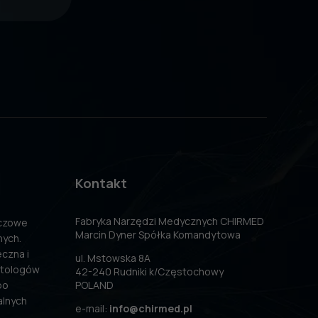
Kontakt
Fabryka Narzędzi Medycznych CHIRMED
uczowe
Marcin Dyner Spółka Komandytowa
nych.
czna i
ul. Mstowska 8A
atologów
42-240 Rudniki k/Częstochowy
po
POLAND
alnych
e-mail:
info@chirmed.pl