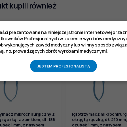
ukt kupili również
reści prezentowane na niniejszej stronie internetowej prze
ytkowników Profesjonalnych w zakresie wyrobów medycznyc
ób wykonujących zawód medyczny lub w inny sposób zwią
ą, np. prowadzących obrót wyrobami medycznymi.
JESTEM PROFESJONALISTĄ
zymacz mikrochirurgiczny z
Igłotrzymacz mikrochirurg
 rączką, z zamkiem, dł. 185
okrągłą rączką, dł. 210 mm
ubek 1 mm, z nasypem
czubek 1 mm, z nasypem