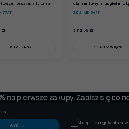
towym, proste, z tytanu
diamentowym, odgięte, z 
K 77/T
SKU:
MK 84/T
7
zł
3 112,59
zł
KUP TERAZ
ZOBACZ WIĘCEJ
 % na pierwsze zakupy. Zapisz się do n
Akceptuje
regulamin
news
WYŚLIJ