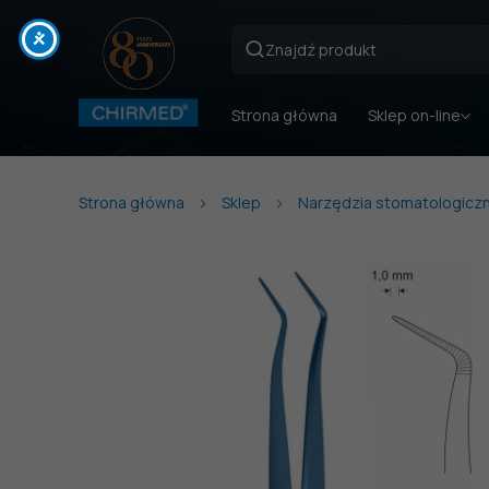
Strona główna
Sklep on-line
Strona główna
Sklep
Narzędzia stomatologicz