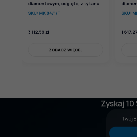
diamentowym, odgięte, z tytanu
diamen
SKU:
MK 84/1/T
SKU:
M
3 112,59
zł
1 617,2
ZOBACZ WIĘCEJ
Zyskaj 10