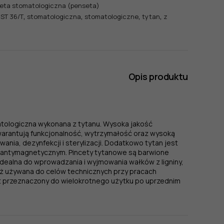
eta stomatologiczna (penseta)
,
,
,
,
,
ST 36/T
stomatologiczna
stomatologiczne
tytan
z
Opis produktu
atologiczna wykonana z tytanu. Wysoka jakość
warantują funkcjonalność, wytrzymałość oraz wysoką
nia, dezynfekcji i sterylizacji. Dodatkowo tytan jest
 i antymagnetycznym. Pincety tytanowe są barwione
 idealna do wprowadzania i wyjmowania wałków z ligniny,
eż używana do celów technicznych przy pracach
t przeznaczony do wielokrotnego użytku po uprzednim