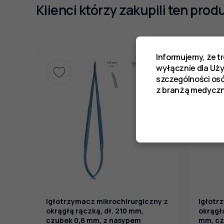
Klienci którzy zakupili ten prod
Informujemy, że t
wyłącznie dla Uż
szczególności os
z branżą medyczn
Igłotrzymacz mikrochirurgiczny z
Igłotr
okrągłą rączką, dł. 210 mm,
okrągłą
czubek 0,8 mm, z nasypem
mm, cz