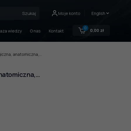
Szukaj
Moje konto
0
0,00
zł
aza wiedzy
O nas
Kontakt
iczna, anatomiczna,…
anatomiczna,…