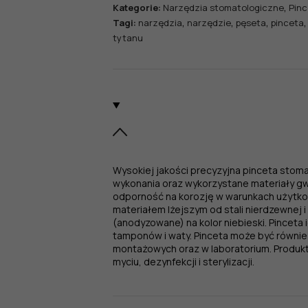
,
Kategorie:
Narzędzia stomatologiczne
Pinc
,
,
,
Tagi:
narzędzia
narzędzie
pęseta
pinceta
tytanu
Wysokiej jakości precyzyjna pinceta stom
wykonania oraz wykorzystane materiały g
odporność na korozję w warunkach użytkowa
materiałem lżejszym od stali nierdzewnej
(anodyzowane) na kolor niebieski. Pinceta
tamponów i waty. Pinceta może być równi
montażowych oraz w laboratorium. Produk
myciu, dezynfekcji i sterylizacji.