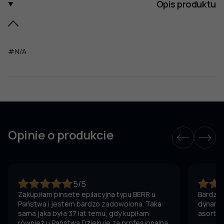
Opis produktu
#N/A
Opinie o produkcie
5/5
Zakupiłam pinsete epilacyjna typu BERR u
Bardzo 
Państwa i jestem bardzo zadowolona. Taka
dynamic
sama jaka była 37 lat temu, gdy kupiłam
asortym
również u Państwa Dziękuję za profesjonalna