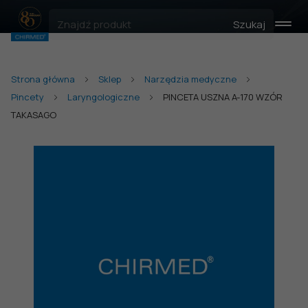
Szukaj
Strona główna
Sklep
Narzędzia medyczne
Pincety
Laryngologiczne
PINCETA USZNA A-170 WZÓR
TAKASAGO