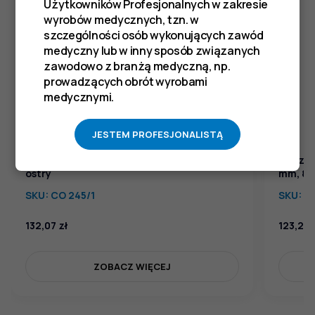
Użytkowników Profesjonalnych w zakresie
wyrobów medycznych, tzn. w
szczególności osób wykonujących zawód
medyczny lub w inny sposób związanych
zawodowo z branżą medyczną, np.
prowadzących obrót wyrobami
medycznymi.
JESTEM PROFESJONALISTĄ
Haczyk dwuzębny, dł. 170 mm, 4x5 mm,
Haczyk
ostry
mm, 8x
SKU:
CO 245/1
SKU:
C
132,07
zł
123,26
ZOBACZ WIĘCEJ