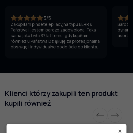
5/5
Zakupiłam pinsete epilacyjna typu BERR u
Bardzo 
Państwa i jestem bardzo zadowolona. Taka
dynamic
sama jaka była 37 lat temu, gdy kupiłam
asortym
również u Państwa Dziękuję za profesjonalna
obsługę i indywidualne podejście do klienta.
Klienci którzy zakupili ten produkt
kupili również
×