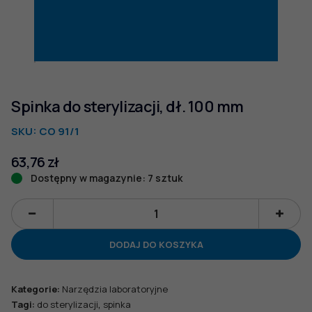
Spinka do sterylizacji, dł. 100 mm
SKU:
CO 91/1
63,76
zł
Dostępny w magazynie: 7 sztuk
ilość
Spinka
DODAJ DO KOSZYKA
do
sterylizacji,
dł.
Kategorie:
Narzędzia laboratoryjne
100
,
Tagi:
do sterylizacji
spinka