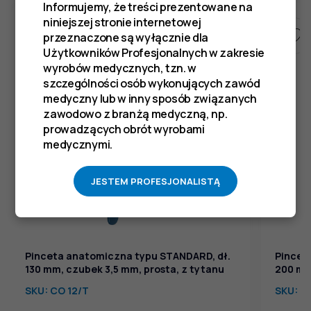
Informujemy, że treści prezentowane na
niniejszej stronie internetowej
przeznaczone są wyłącznie dla
Użytkowników Profesjonalnych w zakresie
wyrobów medycznych, tzn. w
szczególności osób wykonujących zawód
medyczny lub w inny sposób związanych
zawodowo z branżą medyczną, np.
prowadzących obrót wyrobami
medycznymi.
JESTEM PROFESJONALISTĄ
Pinceta anatomiczna typu STANDARD, dł.
Pincet
130 mm, czubek 3,5 mm, prosta, z tytanu
200 mm
SKU:
CO 12/T
SKU:
CO