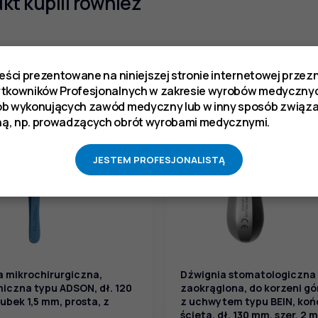
ukt kupili również
reści prezentowane na niniejszej stronie internetowej prze
ytkowników Profesjonalnych w zakresie wyrobów medycznyc
ób wykonujących zawód medyczny lub w inny sposób zwią
ą, np. prowadzących obrót wyrobami medycznymi.
JESTEM PROFESJONALISTĄ
a mikrochirurgiczna,
Dźwignia stomatologiczna
iczna typu ADSON, dł. 120
zaokrąglona, do korzeni gó
ubek 1,5 mm, prosta, z
z uchwytem typu BEIN, ko
ścięta, dł. 130 mm, szer. 2 