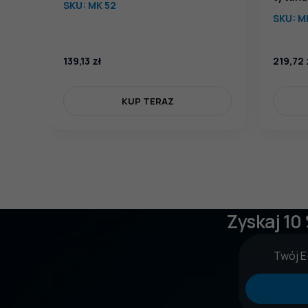
SKU:
MK 52
SKU:
M
139,13
zł
219,72
KUP TERAZ
Zyskaj 10