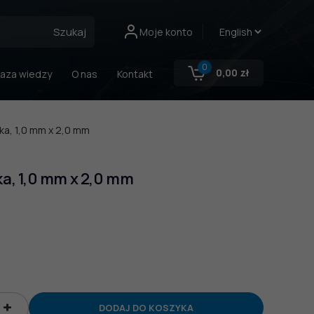
Szukaj
Moje konto
0
0,00
zł
aza wiedzy
O nas
Kontakt
a, 1,0 mm x 2,0 mm
a, 1,0 mm x 2,0 mm
DODAJ DO KOSZYKA