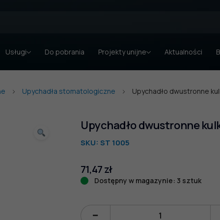
Usługi
Do pobrania
Projekty unijne
Aktualności
B
ne
Upychadła stomatologiczne
Upychadło dwustronne kulk
Upychadło dwustronne kulk
SKU:
ST 1005
71,47
zł
Dostępny w magazynie: 3 sztuk