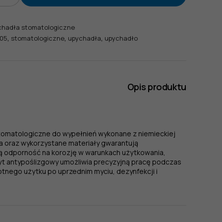
chadła stomatologiczne
,
,
,
005
stomatologiczne
upychadła
upychadło
Opis produktu
tomatologiczne do wypełnień wykonane z niemieckiej
ia oraz wykorzystane materiały gwarantują
ą odporność na korozję w warunkach użytkowania,
hwyt antypoślizgowy umożliwia precyzyjną pracę podczas
tnego użytku po uprzednim myciu, dezynfekcji i