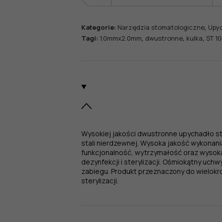
ilość
Upychadło
dwustronne
,
Kategorie:
Narzędzia stomatologiczne
Upy
kulka,
,
,
,
Tagi:
1.0mmx2.0mm
dwustronne
kulka
ST 1
1,0
mm
x
2,0
mm
Wysokiej jakości dwustronne upychadło s
stali nierdzewnej. Wysoka jakość wykonan
funkcjonalność, wytrzymałość oraz wysok
dezynfekcji i sterylizacji. Ośmiokątny uc
zabiegu. Produkt przeznaczony do wielokro
sterylizacji.