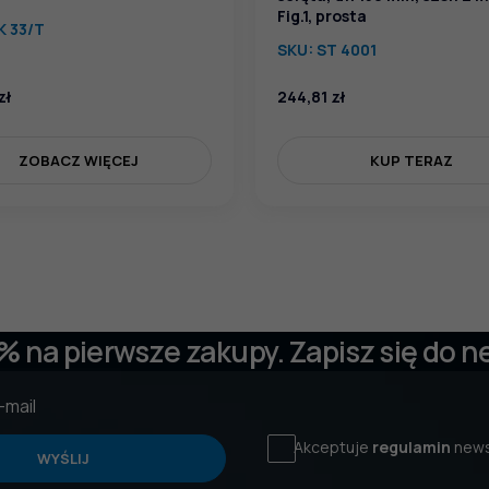
Fig.1, prosta
K 33/T
SKU:
ST 4001
zł
244,81
zł
ZOBACZ WIĘCEJ
KUP TERAZ
 % na pierwsze zakupy. Zapisz się do n
Akceptuje
regulamin
news
WYŚLIJ