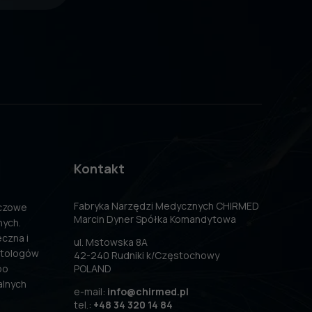
Kontakt
Fabryka Narzędzi Medycznych CHIRMED
uczowe
Marcin Dyner Spółka Komandytowa
nych.
czna i
ul. Mstowska 8A
atologów
42-240 Rudniki k/Częstochowy
po
POLAND
alnych
e-mail:
info@chirmed.pl
tel.:
+48 34 320 14 84