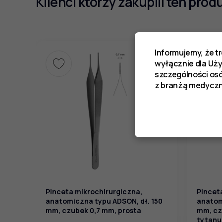
Klienci którzy zakupili ten prod
Informujemy, że t
wyłącznie dla Uż
szczególności os
z branżą medyczn
Pinceta mikrochirurgiczna,
Pincet
anatomiczna typu ADSON, dł. 150
anatom
mm, czubek 0,7 mm, prosta
mm, cz
tytanu