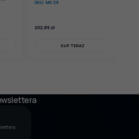
SKU:
MK 29
202,89
zł
357
KUP TERAZ
ewslettera
lettera.