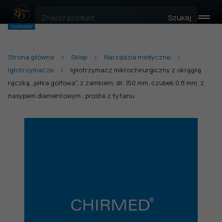
Szukaj
Strona główna
Sklep
Narzędzia medyczne
Igłotrzymacze
Igłotrzymacz mikrochirurgiczny z okrągłą
rączką ,,piłka golfowa”, z zamkiem, dł. 150 mm, czubek 0,8 mm, z
nasypem diamentowym , proste z tytanu