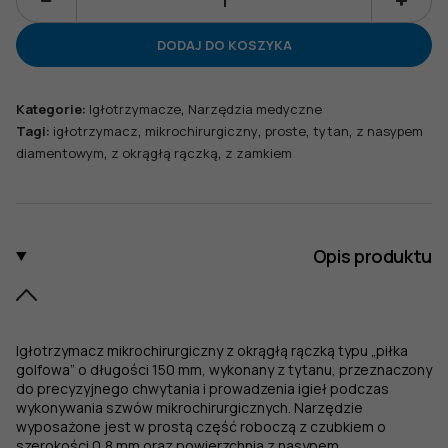
ilość
Igłotrzymacz
DODAJ DO KOSZYKA
mikrochirurgiczny
z
okrągłą
,
Kategorie:
Igłotrzymacze
Narzędzia medyczne
rączką
,
,
,
,
Tagi:
igłotrzymacz
mikrochirurgiczny
proste
tytan
z nasypem
,,piłka
,
,
diamentowym
z okrągłą rączką
z zamkiem
golfowa",
z
zamkiem,
dł.
150
Opis produktu
mm,
czubek
0,8
mm,
Igłotrzymacz mikrochirurgiczny z okrągłą rączką typu „piłka
z
golfowa” o długości 150 mm, wykonany z tytanu, przeznaczony
nasypem
do precyzyjnego chwytania i prowadzenia igieł podczas
diamentowym
wykonywania szwów mikrochirurgicznych. Narzędzie
wyposażone jest w prostą część roboczą z czubkiem o
,
szerokości 0,8 mm oraz powierzchnią z nasypem