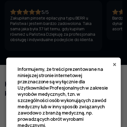
5/5
Zakupiłam pinsete epilacyjna typu BERR u
Bardzo 
Państwa i jestem bardzo zadowolona. Taka
dynamic
sama jaka była 37 lat temu, gdy kupiłam
asortym
również u Państwa Dziękuję za profesjonalna
obsługę i indywidualne podejście do klienta.
×
Informujemy, że treści prezentowane na
niniejszej stronie internetowej
przeznaczone są wyłącznie dla
Klienci którzy zakupili ten produkt
Użytkowników Profesjonalnych w zakresie
kupili również
wyrobów medycznych, tzn. w
szczególności osób wykonujących zawód
medyczny lub w inny sposób związanych
zawodowo z branżą medyczną, np.
prowadzących obrót wyrobami
medycznymi.