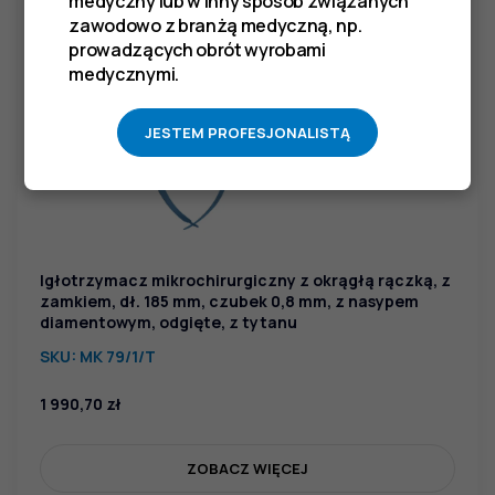
medyczny lub w inny sposób związanych
zawodowo z branżą medyczną, np.
prowadzących obrót wyrobami
medycznymi.
JESTEM PROFESJONALISTĄ
Igłotrzymacz mikrochirurgiczny z okrągłą rączką, z
zamkiem, dł. 185 mm, czubek 0,8 mm, z nasypem
diamentowym, odgięte, z tytanu
SKU:
MK 79/1/T
1 990,70
zł
ZOBACZ WIĘCEJ