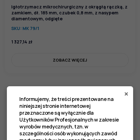
Igłotrzymacz mikrochirurgiczny z okrągłą rączką, z
zamkiem, dł. 185 mm, czubek 0,8 mm, z nasypem
diamentowym, odgięte
SKU:
MK 79/1
1 327,14
zł
ZOBACZ WIĘCEJ
×
Informujemy, że treści prezentowane na
niniejszej stronie internetowej
przeznaczone są wyłącznie dla
Użytkowników Profesjonalnych w zakresie
wyrobów medycznych, tzn. w
szczególności osób wykonujących zawód