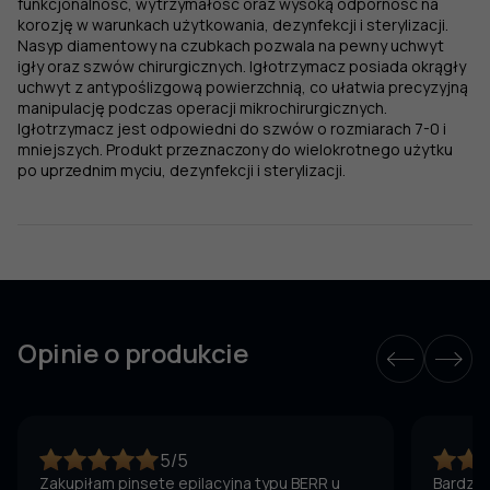
funkcjonalność, wytrzymałość oraz wysoką odporność na
korozję w warunkach użytkowania, dezynfekcji i sterylizacji.
Nasyp diamentowy na czubkach pozwala na pewny uchwyt
igły oraz szwów chirurgicznych. Igłotrzymacz posiada okrągły
uchwyt z antypoślizgową powierzchnią, co ułatwia precyzyjną
manipulację podczas operacji mikrochirurgicznych.
Igłotrzymacz jest odpowiedni do szwów o rozmiarach 7-0 i
mniejszych. Produkt przeznaczony do wielokrotnego użytku
po uprzednim myciu, dezynfekcji i sterylizacji.
Opinie o produkcie
5/5
Zakupiłam pinsete epilacyjna typu BERR u
Bardzo 