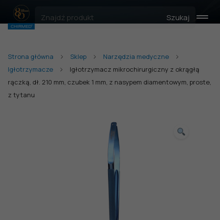
Szukaj
Strona główna
Sklep
Narzędzia medyczne
Igłotrzymacze
Igłotrzymacz mikrochirurgiczny z okrągłą
rączką, dł. 210 mm, czubek 1 mm, z nasypem diamentowym, proste,
z tytanu