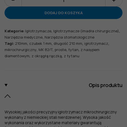
ilość
Igłotrzymacz
DODAJ DO KOSZYKA
mikrochirurgiczny
z
okrągłą
,
,
Kategorie:
Igłotrzymacze
Igłotrzymacze (imadła chirurgiczne)
rączką,
,
Narzędzia medyczne
Narzędzia stomatologiczne
dł.
,
,
,
,
Tagi:
210mm
czubek 1 mm
długość 210 mm
igłotrzymacz
210
,
,
,
,
mikrochirurgiczny
MK 82/T
proste
tytan
z nasypem
mm,
,
,
diamentowym
z okrągłą rączką
z tytanu
czubek
1
mm,
z
nasypem
Opis produktu
diamentowym,
proste,
z
tytanu
Wysokiej jakości precyzyjny igłotrzymacz mikrochirurgiczny
wykonany z niemieckiej stali nierdzewnej. Wysoka jakość
wykonania oraz wykorzystane materiały gwarantują