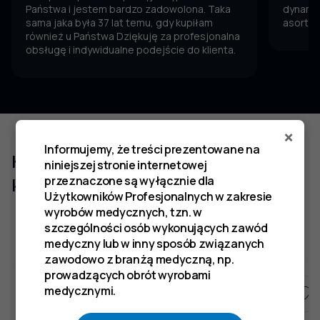
Państwa i jestem bardzo zadowolona. Taka
dynamic
sama jaka była 37 lat temu, gdy kupiłam
asortym
również u Państwa Dziękuję za profesjonalna
obsługę i indywidualne podejście do klienta.
×
Informujemy, że treści prezentowane na
Klienci którzy zakupili ten produkt
niniejszej stronie internetowej
kupili również
przeznaczone są wyłącznie dla
Użytkowników Profesjonalnych w zakresie
wyrobów medycznych, tzn. w
szczególności osób wykonujących zawód
medyczny lub w inny sposób związanych
zawodowo z branżą medyczną, np.
prowadzących obrót wyrobami
medycznymi.