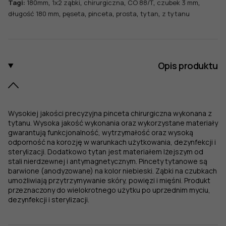
,
,
,
,
,
Tagi:
180mm
1x2 ząbki
chirurgiczna
CO 88/T
czubek 3 mm
,
,
,
,
,
długość 180 mm
pęseta
pinceta
prosta
tytan
z tytanu
Opis produktu
Wysokiej jakości precyzyjna pinceta chirurgiczna wykonana z
tytanu. Wysoka jakość wykonania oraz wykorzystane materiały
gwarantują funkcjonalność, wytrzymałość oraz wysoką
odporność na korozję w warunkach użytkowania, dezynfekcji i
sterylizacji. Dodatkowo tytan jest materiałem lżejszym od
stali nierdzewnej i antymagnetycznym. Pincety tytanowe są
barwione (anodyzowane) na kolor niebieski. Ząbki na czubkach
umożliwiają przytrzymywanie skóry, powięzi i mięśni. Produkt
przeznaczony do wielokrotnego użytku po uprzednim myciu,
dezynfekcji i sterylizacji.