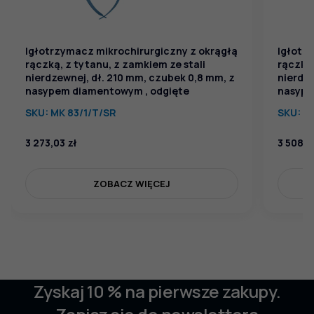
Igłotrzymacz mikrochirurgiczny z okrągłą
Igłotr
rączką, z tytanu, z zamkiem ze stali
rączką,
nierdzewnej, dł. 210 mm, czubek 0,8 mm, z
nierdze
nasypem diamentowym , odgięte
nasype
SKU:
MK 83/1/T/SR
SKU:
MK
3 273,03
zł
3 508,
ZOBACZ WIĘCEJ
Zyskaj 10 % na pierwsze zakupy.