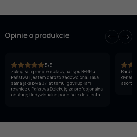
Opinie o produkcie
5/5
Zakupiłam pinsete epilacyjna typu BERR u
Bardzo 
Państwa i jestem bardzo zadowolona. Taka
dynamic
sama jaka była 37 lat temu, gdy kupiłam
asortym
również u Państwa Dziękuję za profesjonalna
obsługę i indywidualne podejście do klienta.