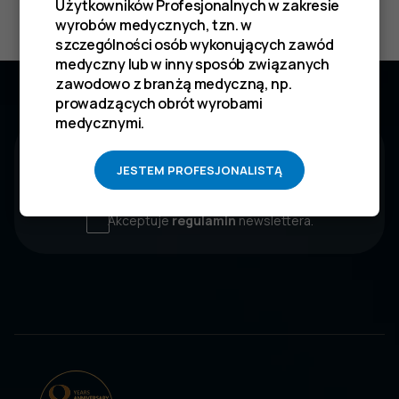
Użytkowników Profesjonalnych w zakresie
wyrobów medycznych, tzn. w
szczególności osób wykonujących zawód
medyczny lub w inny sposób związanych
Zyskaj 10 % na pierwsze zakupy.
zawodowo z branżą medyczną, np.
Zapisz się do newslettera
prowadzących obrót wyrobami
medycznymi.
JESTEM PROFESJONALISTĄ
WYŚLIJ
Akceptuje
regulamin
newslettera.