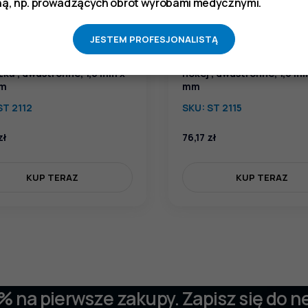
ą, np. prowadzących obrót wyrobami medycznymi.
JESTEM PROFESJONALISTĄ
dzie do wypełnień
Narzędzie do wypełnień "
zka", dwustronne, 1,6 mm x
hokej", dwustronne, 1,6 mm
mm
mm
ST 2112
SKU:
ST 2115
zł
76,17
zł
KUP TERAZ
KUP TERAZ
 % na pierwsze zakupy. Zapisz się do n