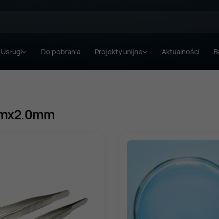
Usługi
Do pobrania
Projekty unijne
Aktualności
B
mmx2.0mm