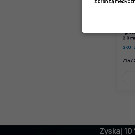
z branżą medyczn
Narzę
"grus
2,0 
SKU:
71,47
Zyskaj 10