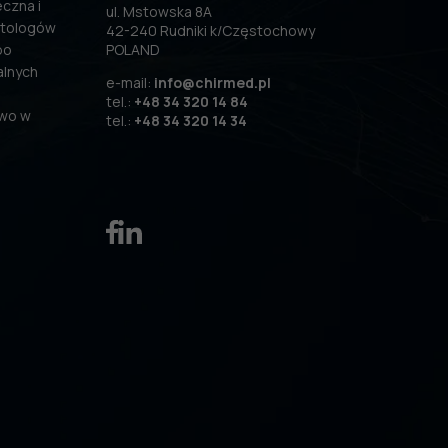
czna i
ul. Mstowska 8A
atologów
42-240 Rudniki k/Częstochowy
po
POLAND
alnych
e-mail:
info@chirmed.pl
tel.:
+48 34 320 14 84
two w
tel.:
+48 34 320 14 34