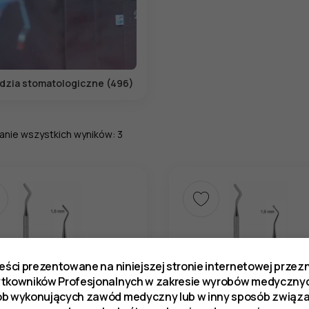
dzia stomatologiczne (496)
anie wszystkich wyników: 3
reści prezentowane na niniejszej stronie internetowej prze
ytkowników Profesjonalnych w zakresie wyrobów medycznyc
ób wykonujących zawód medyczny lub w inny sposób zwią