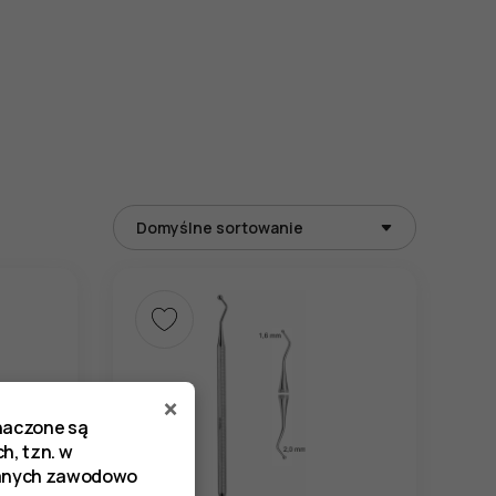
×
znaczone są
h, tzn. w
zanych zawodowo