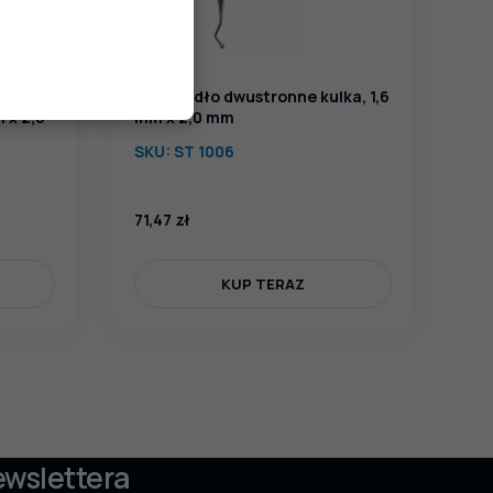
kulka-
Upychadło dwustronne kulka, 1,6
 x 2,0
mm x 2,0 mm
SKU:
ST 1006
71,47
zł
KUP TERAZ
ewslettera