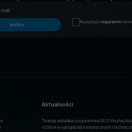
Akceptuje
regulamin
news
WYŚLIJ
Aktualności
to
Twarda wkładka czy powłoka DLC? Poznaj kl
n
różnice w narzędziach medycznych i technicz