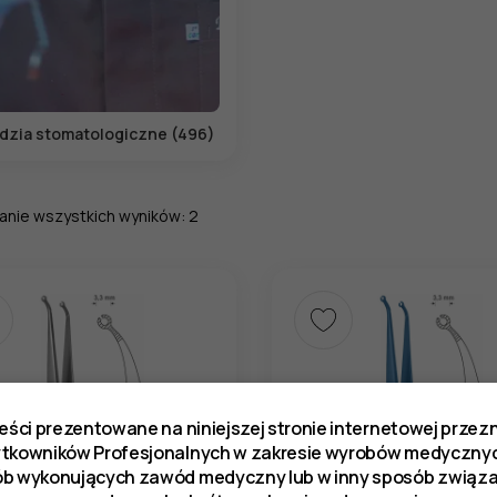
dzia stomatologiczne (496)
anie wszystkich wyników: 2
reści prezentowane na niniejszej stronie internetowej prze
ytkowników Profesjonalnych w zakresie wyrobów medycznyc
ób wykonujących zawód medyczny lub w inny sposób zwią