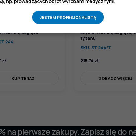
ą, np. prowadzących obrót wyrobami medycznymi.
JESTEM PROFESJONALISTĄ
ta stomatologiczna do
Pinceta stomatologiczna
a, 153 mm, odgięta
szycia, 153 mm, odgięta, z
tytanu
ST 244
SKU:
ST 244/T
7
zł
215,74
zł
KUP TERAZ
ZOBACZ WIĘCEJ
 % na pierwsze zakupy. Zapisz się do n