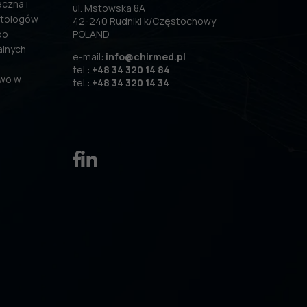
czna i
ul. Mstowska 8A
atologów
42-240 Rudniki k/Częstochowy
po
POLAND
alnych
e-mail:
info@chirmed.pl
tel.:
+48 34 320 14 84
two w
tel.:
+48 34 320 14 34