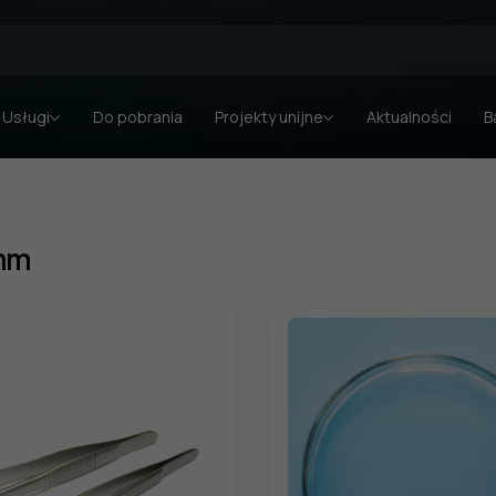
Usługi
Do pobrania
Projekty unijne
Aktualności
B
mm