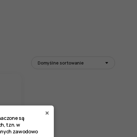
×
znaczone są
h, tzn. w
zanych zawodowo