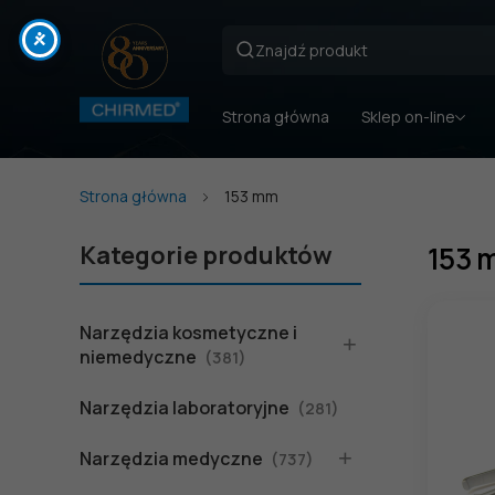
Strona główna
Sklep on-line
Strona główna
153 mm
Kategorie produktów
153 
Narzędzia kosmetyczne i
niemedyczne
(381)
Narzędzia laboratoryjne
(281)
Narzędzia medyczne
(737)