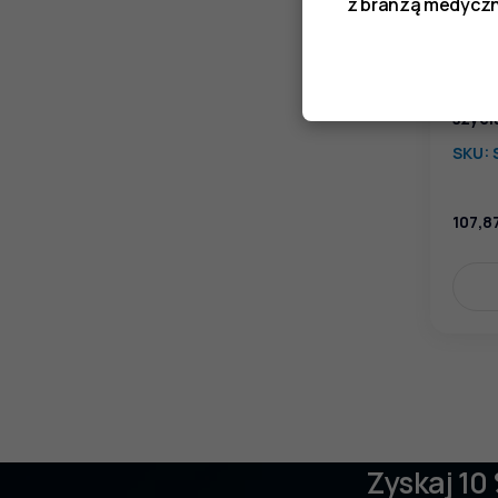
z branżą medyczn
Pince
szyci
SKU:
107,8
Zyskaj 10