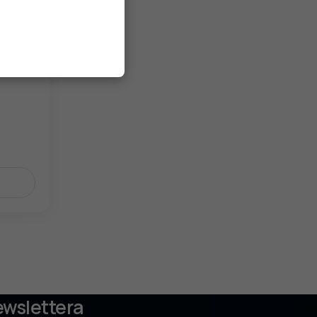
 do
ewslettera