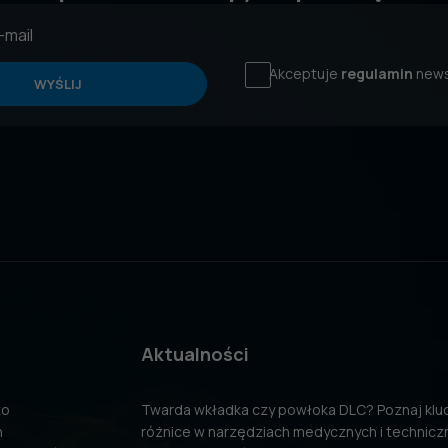
Akceptuje
regulamin
news
WYŚLIJ
Aktualności
to
Twarda wkładka czy powłoka DLC? Poznaj kl
n
różnice w narzędziach medycznych i technicz