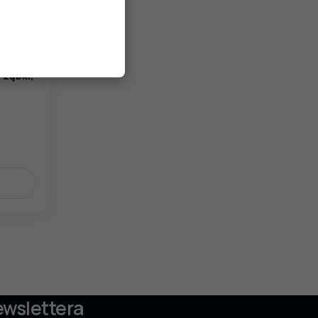
na, dł.
 ząbki,
ewslettera