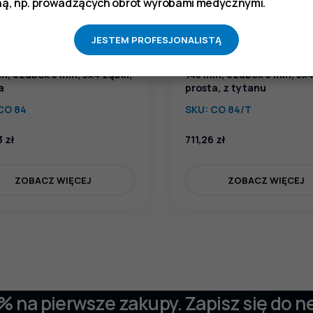
ą, np. prowadzących obrót wyrobami medycznymi.
JESTEM PROFESJONALISTĄ
ta adaptacyjna skośna, dł.
Pinceta adaptacyjna skoś
m, czubek 5 mm, 3x4 ząbki,
145 mm, czubek 5 mm, 3x4
a
prosta, z tytanu
CO 84
SKU:
CO 84/T
3
zł
711,26
zł
ZOBACZ WIĘCEJ
ZOBACZ WIĘCEJ
 % na pierwsze zakupy. Zapisz się do n