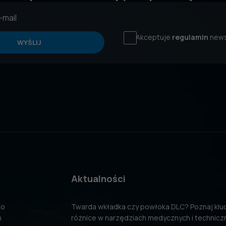
Akceptuje
regulamin
news
WYŚLIJ
Aktualności
to
Twarda wkładka czy powłoka DLC? Poznaj kl
n
różnice w narzędziach medycznych i technicz