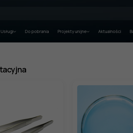
Usługi
Do pobrania
Projekty unijne
Aktualności
B
tacyjna