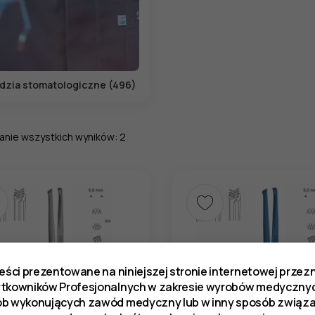
dzia stomatologiczne (496)
anie wszystkich wyników: 2
reści prezentowane na niniejszej stronie internetowej prze
ytkowników Profesjonalnych w zakresie wyrobów medycznyc
ób wykonujących zawód medyczny lub w inny sposób zwią