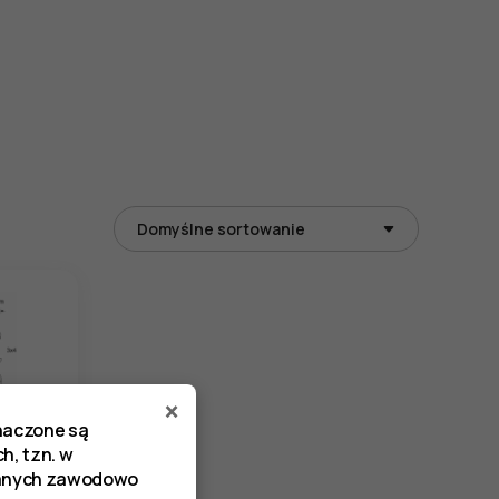
×
znaczone są
h, tzn. w
zanych zawodowo