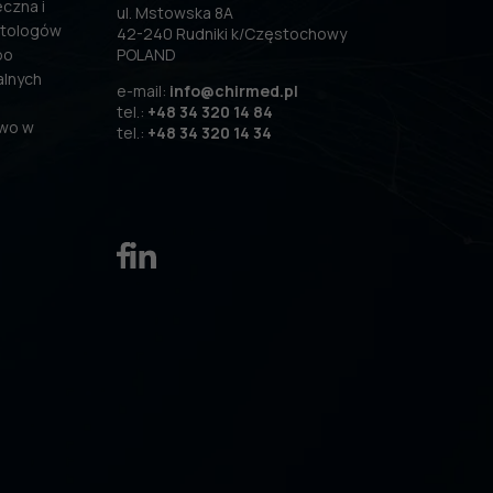
czna i
ul. Mstowska 8A
atologów
42-240 Rudniki k/Częstochowy
po
POLAND
alnych
e-mail:
info@chirmed.pl
tel.:
+48 34 320 14 84
two w
tel.:
+48 34 320 14 34