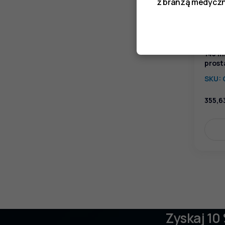
z branżą medyczn
Pince
145 m
prost
SKU:
355,6
Zyskaj 10