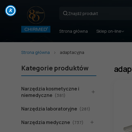
Strona główna
Sklep on-line
Strona główna
adaptacyjna
Kategorie produktów
adap
Narzędzia kosmetyczne i
niemedyczne
(381)
Narzędzia laboratoryjne
(281)
Narzędzia medyczne
(737)