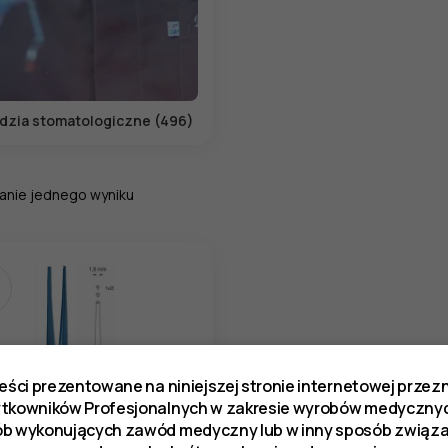
dzia stomatologiczne (496)
anie jednego wyniku
reści prezentowane na niniejszej stronie internetowej prze
ytkowników Profesjonalnych w zakresie wyrobów medycznyc
ób wykonujących zawód medyczny lub w inny sposób zwią