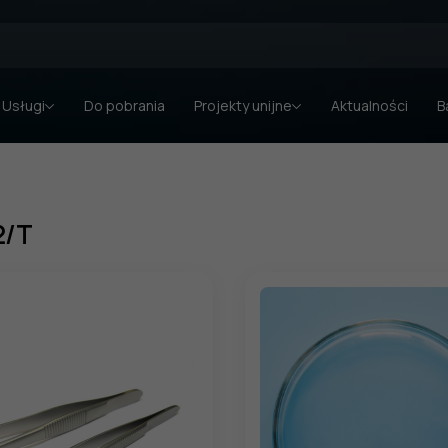
Usługi
Do pobrania
Projekty unijne
Aktualności
B
2/T