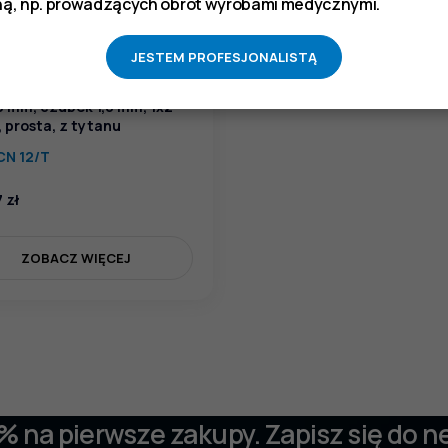
ą, np. prowadzących obrót wyrobami medycznymi.
JESTEM PROFESJONALISTĄ
ta chirurgiczna delikatna,
30 mm, czubek 1,8 mm, 1x2
, prosta, z tytanu
CN 12/T
7
zł
ZOBACZ WIĘCEJ
 % na pierwsze zakupy. Zapisz się do n