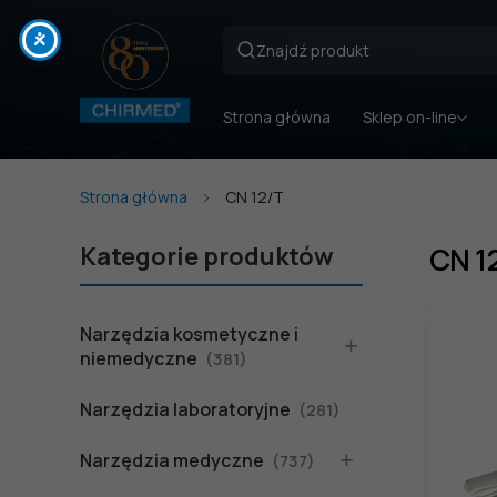
Strona główna
Sklep on-line
Strona główna
CN 12/T
Kategorie produktów
CN 1
Narzędzia kosmetyczne i
niemedyczne
(381)
Narzędzia laboratoryjne
(281)
Narzędzia medyczne
(737)