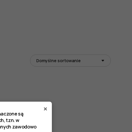
×
znaczone są
h, tzn. w
zanych zawodowo