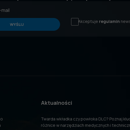
Akceptuje
regulamin
news
WYŚLIJ
Aktualności
to
Twarda wkładka czy powłoka DLC? Poznaj kl
n
różnice w narzędziach medycznych i technicz