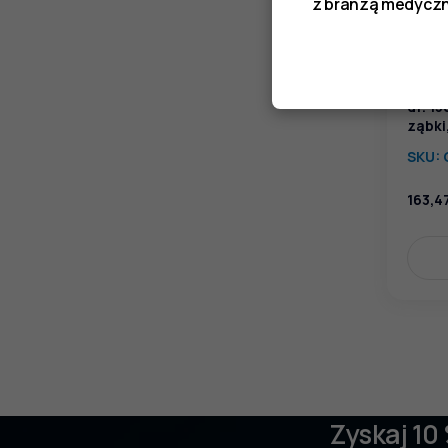
z branżą medyczn
Pince
dł. 1
ząbki
SKU:
163,4
Zyskaj 10