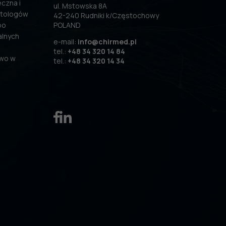
czna i
ul. Mstowska 8A
atologów
42-240 Rudniki k/Częstochowy
po
POLAND
alnych
e-mail:
info@chirmed.pl
tel.:
+48 34 320 14 84
two w
tel.:
+48 34 320 14 34