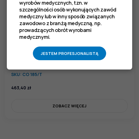
wyrobów medycznych, tzn. w
szczególności osób wykonujących zawód
medyczny lub w inny sposób związanych
zawodowo z branżą medyczną, np.
prowadzących obrót wyrobami
medycznymi.
JESTEM PROFESJONALISTĄ
Pinceta chirurgiczna typu MEDIUM, dł. 250 mm,
czubek 4,6 mm, 2x3 ząbki, prosta, z tytanu
SKU:
CO 185/T
463,40
zł
ZOBACZ WIĘCEJ