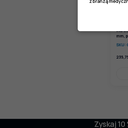
z branżą medyczn
Pince
INDOE
mm, p
SKU:
235,7
Zyskaj 10