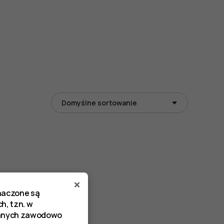
×
znaczone są
h, tzn. w
zanych zawodowo