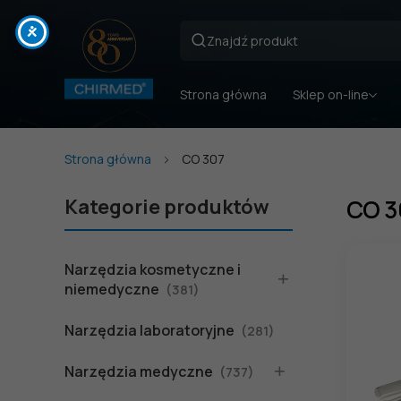
Strona główna
Sklep on-line
Strona główna
CO 307
Kategorie produktów
CO 3
Narzędzia kosmetyczne i
niemedyczne
(381)
Narzędzia laboratoryjne
(281)
Narzędzia medyczne
(737)