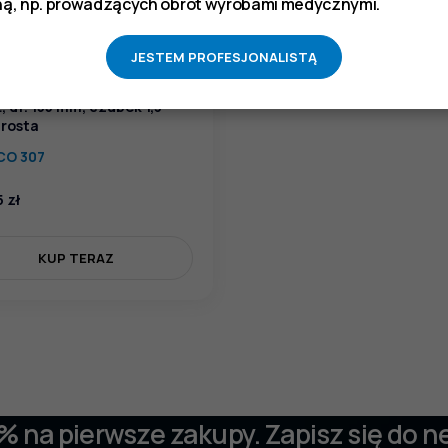
ą, np. prowadzących obrót wyrobami medycznymi.
JESTEM PROFESJONALISTĄ
ta anatomiczna typu MC
, dł. 155 mm, czubek 1,3
rosta
CO 307
5
zł
KUP TERAZ
 % na pierwsze zakupy. Zapisz się do n