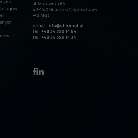
czna i
ul. Mstowska 8A
atologów
42-240 Rudniki k/Częstochowy
po
POLAND
alnych
e-mail:
info@chirmed.pl
tel.:
+48 34 320 14 84
two w
tel.:
+48 34 320 14 34