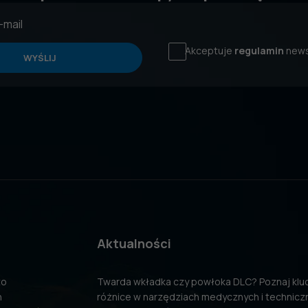
Akceptuje
regulamin
news
WYŚLIJ
Aktualności
to
Twarda wkładka czy powłoka DLC? Poznaj kl
n
różnice w narzędziach medycznych i technicz