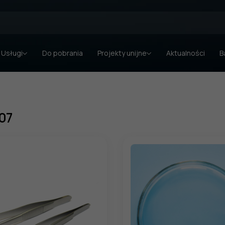
Usługi
Do pobrania
Projekty unijne
Aktualności
B
07