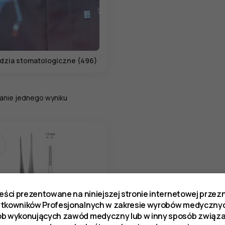
dzia stomatologiczne (496)
anie jednego wyniku
reści prezentowane na niniejszej stronie internetowej prze
ytkowników Profesjonalnych w zakresie wyrobów medycznyc
ób wykonujących zawód medyczny lub w inny sposób zwią