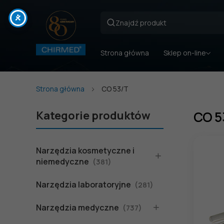
Strona główna
Sklep on-line
Strona główna
CO 53/T
Kategorie produktów
CO 5
Narzędzia kosmetyczne i
niemedyczne
(381)
Narzędzia laboratoryjne
(281)
Narzędzia medyczne
(737)