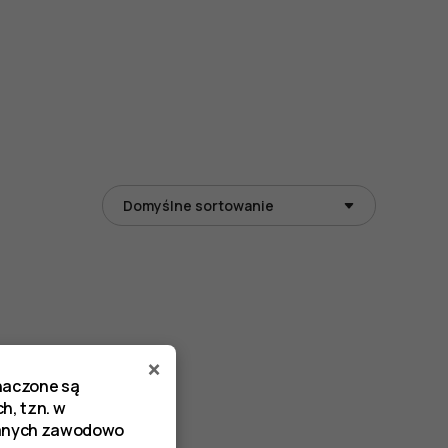
×
znaczone są
h, tzn. w
zanych zawodowo