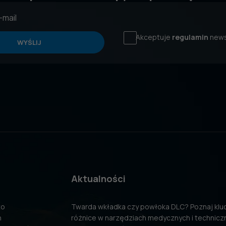
Akceptuje
regulamin
news
WYŚLIJ
Aktualności
to
Twarda wkładka czy powłoka DLC? Poznaj kl
n
różnice w narzędziach medycznych i technicz