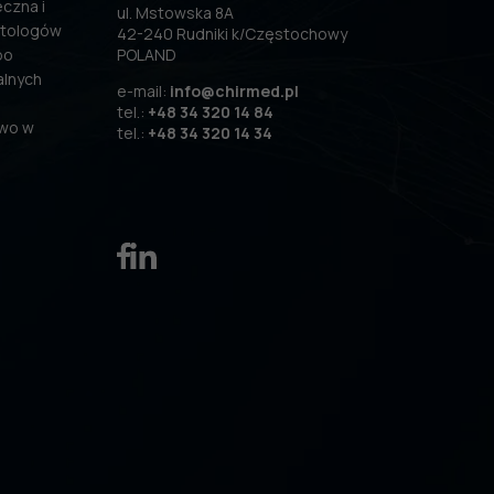
czna i
ul. Mstowska 8A
atologów
42-240 Rudniki k/Częstochowy
po
POLAND
alnych
e-mail:
info@chirmed.pl
tel.:
+48 34 320 14 84
two w
tel.:
+48 34 320 14 34