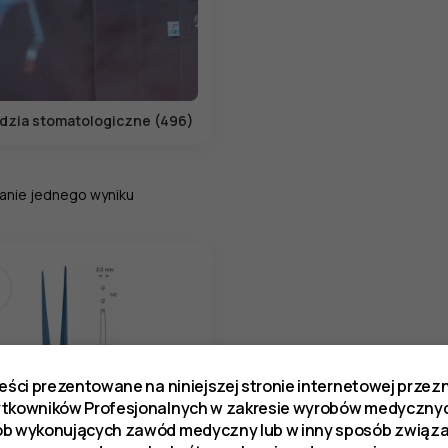
dzia stomatologiczne (496)
anie jednego wyniku
reści prezentowane na niniejszej stronie internetowej prze
ytkowników Profesjonalnych w zakresie wyrobów medycznyc
ób wykonujących zawód medyczny lub w inny sposób zwią