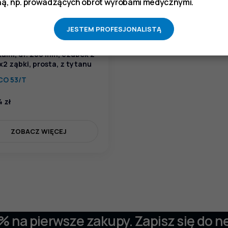
ą, np. prowadzących obrót wyrobami medycznymi.
JESTEM PROFESJONALISTĄ
ta chirurgiczna z włąskimi
ami, dł. 200 mm, czubek 2
x2 ząbki, prosta, z tytanu
CO 53/T
4
zł
ZOBACZ WIĘCEJ
 % na pierwsze zakupy. Zapisz się do n