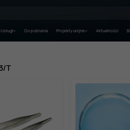
Usługi
Do pobrania
Projekty unijne
Aktualności
B
3/T