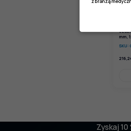
z branżą medyczn
Pince
czubk
mm, 1
SKU:
216,2
Zyskaj 10