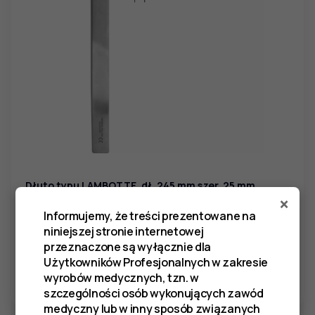
Dłuto typu LAMBOTTE, dł. 245 mm szer. 25 mm
×
SKU:
CK 119
Informujemy, że treści prezentowane na
niniejszej stronie internetowej
352,11
zł
przeznaczone są wyłącznie dla
Użytkowników Profesjonalnych w zakresie
wyrobów medycznych, tzn. w
ZOBACZ WIĘCEJ
szczególności osób wykonujących zawód
medyczny lub w inny sposób związanych