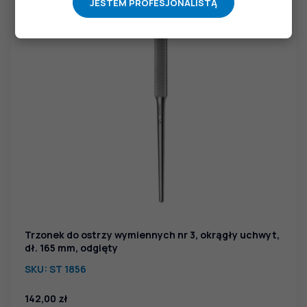
JESTEM PROFESJONALISTĄ
Trzonek do ostrzy wymiennych nr 3, okrągły uchwyt,
dł. 165 mm, odgięty
SKU:
ST 1856
142,00
zł