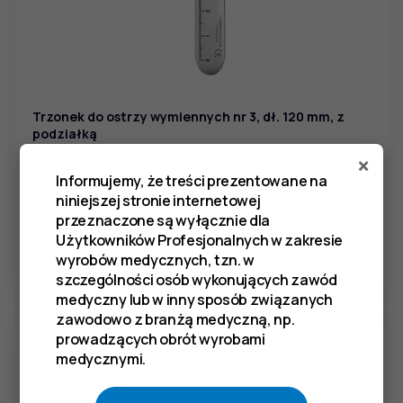
Trzonek do ostrzy wymiennych nr 3, dł. 120 mm, z
podziałką
×
SKU:
CO 124
Informujemy, że treści prezentowane na
niniejszej stronie internetowej
138,54
zł
przeznaczone są wyłącznie dla
Użytkowników Profesjonalnych w zakresie
ZOBACZ WIĘCEJ
wyrobów medycznych, tzn. w
szczególności osób wykonujących zawód
medyczny lub w inny sposób związanych
zawodowo z branżą medyczną, np.
prowadzących obrót wyrobami
medycznymi.