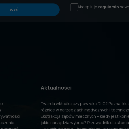
Akceptuje
regulamin
news
WYŚLIJ
Aktualności
to
Twarda wkładka czy powłoka DLC? Poznaj kl
n
różnice w narzędziach medycznych i technicz
prywatności
Ekstrakcja zębów mlecznych – kiedy jest konie
uszenie
jakie narzędzia wybrać? Przewodnik dla stom
 płatność
Haki chirurgiczne – kompleksowy przewodnik 