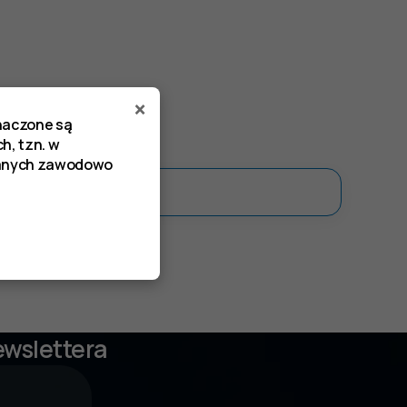
×
znaczone są
h, tzn. w
zanych zawodowo
ewslettera