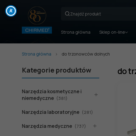
Strona główna
Sklep on-line
Strona główna
do trzonowców dolnych
Kategorie produktów
do t
Narzędzia kosmetyczne i
niemedyczne
(381)
Narzędzia laboratoryjne
(281)
Narzędzia medyczne
(737)