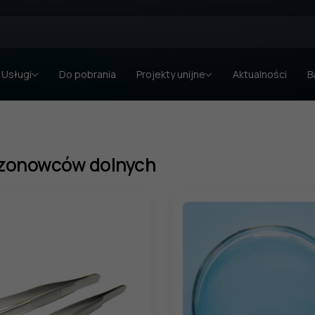
Usługi
Do pobrania
Projekty unijne
Aktualności
B
rzonowców dolnych