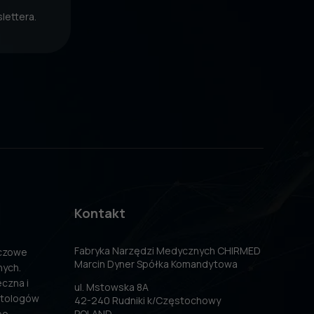
lettera.
Kontakt
Fabryka Narzędzi Medycznych CHIRMED
uczowe
Marcin Dyner Spółka Komandytowa
nych.
czna i
ul. Mstowska 8A
atologów
42-240 Rudniki k/Częstochowy
po
POLAND