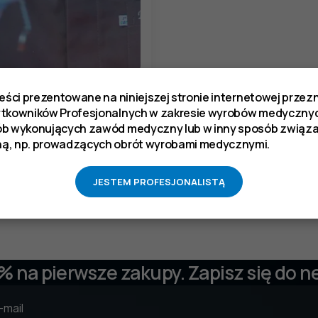
dzia stomatologiczne (496)
reści prezentowane na niniejszej stronie internetowej prze
ytkowników Profesjonalnych w zakresie wyrobów medycznyc
ób wykonujących zawód medyczny lub w inny sposób zwią
ą, np. prowadzących obrót wyrobami medycznymi.
naleziono produktów, których szukasz.
JESTEM PROFESJONALISTĄ
 % na pierwsze zakupy. Zapisz się do n