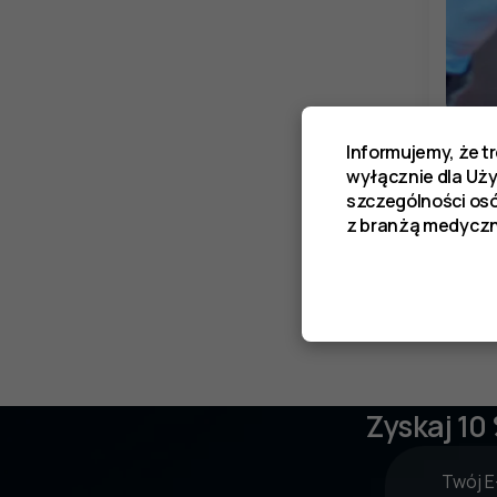
Narzę
Informujemy, że t
wyłącznie dla Uż
szczególności os
z branżą medyczn
Nie z
Zyskaj 10