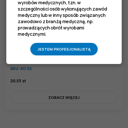
wyrobów medycznych, tzn. w
szczególności osób wykonujących zawód
medyczny lub w inny sposób związanych
zawodowo z branżą medyczną, np.
prowadzących obrót wyrobami
medycznymi.
JESTEM PROFESJONALISTĄ
Łyżeczka do usuwania zaskórników typu UNNY, dł. 115
mm
SKU:
KO 32
20,53
zł
ZOBACZ WIĘCEJ