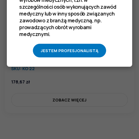
szczególności osób wykonujących zawód
medyczny lub w inny sposób związanych
zawodowo z branżą medyczną, np.
prowadzących obrót wyrobami
medycznymi.
JESTEM PROFESJONALISTĄ
Cążki do wrastających paznokci, dł. 100 mm
SKU:
KO 22
178,67
zł
ZOBACZ WIĘCEJ