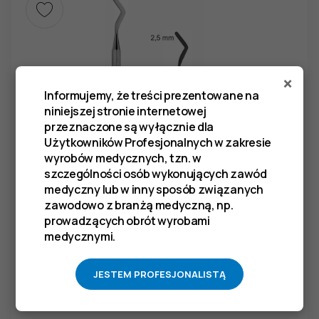
×
Informujemy, że treści prezentowane na
niniejszej stronie internetowej
przeznaczone są wyłącznie dla
Użytkowników Profesjonalnych w zakresie
wyrobów medycznych, tzn. w
szczególności osób wykonujących zawód
medyczny lub w inny sposób związanych
zawodowo z branżą medyczną, np.
prowadzących obrót wyrobami
medycznymi.
JESTEM PROFESJONALISTĄ
Nakładacz typu HEIDEMANN, 2,5 mm x 2,5 mm,
elastyczny