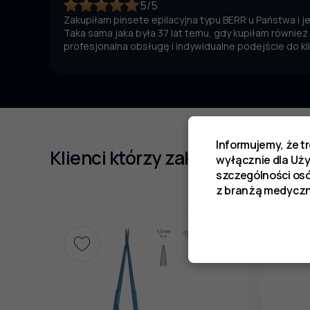
5/5
Zakupiłam pinsete epilacyjna typu BERR u Państwa i 
Taka sama jaka była 37 lat temu, gdy kupiłam również
profesjonalna obsługę i indywidualne podejście do kl
Informujemy, że t
Klienci którzy zakupili ten prod
wyłącznie dla Uż
szczególności os
z branżą medyczn