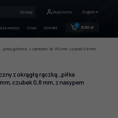
Szukaj
Moje konto
0
0,00
zł
aza wiedzy
O nas
Kontakt
 ,,piłka golfowa”, z zamkiem, dł. 150 mm, czubek 0,8 mm,
zny z okrągłą rączką ,,piłka
50 mm, czubek 0,8 mm, z nasypem