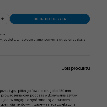
DODAJ DO KOSZYKA
y
zne
,
,
,
,
ny
odgięte
z nasypem diamentowym
z okrągłą rączką
z
Opis produktu
ączką typu „piłka golfowa” o długości 150 mm,
i prowadzenia igieł podczas wykonywania szwów
e jest w odgiętą część roboczą z czubkiem o
nasypem diamentowym, zapewniającą zwiększoną