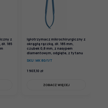
SKU
iczny z
Igłotrzymacz mikrochirurgiczny z
 dł. 185
okrągłą rączką, dł. 185 mm,
em
czubek 0,8 mm, z nasypem
diamentowym, odgięte, z tytanu
SKU:
MK 80/1/T
1 903,10
zł
1 92
ZOBACZ WIĘCEJ