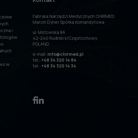
Fabryka Narzędzi Medycznych CHIRMED
uczowe
Marcin Dyner Spółka Komandytowa
nych.
czna i
ul. Mstowska 8A
atologów
42-240 Rudniki k/Częstochowy
po
POLAND
alnych
e-mail:
info@chirmed.pl
tel.:
+48 34 320 14 84
two w
tel.:
+48 34 320 14 34