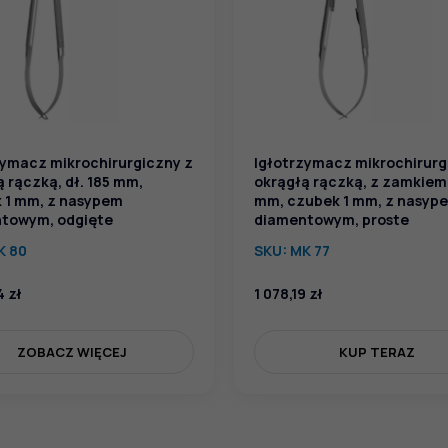
zymacz mikrochirurgiczny z
Igłotrzymacz mikrochirurg
 rączką, dł. 185 mm,
okrągłą rączką, z zamkiem,
 1 mm, z nasypem
mm, czubek 1 mm, z nasyp
towym, odgięte
diamentowym, proste
K 80
SKU:
MK 77
74
zł
1 078,19
zł
ZOBACZ WIĘCEJ
KUP TERAZ