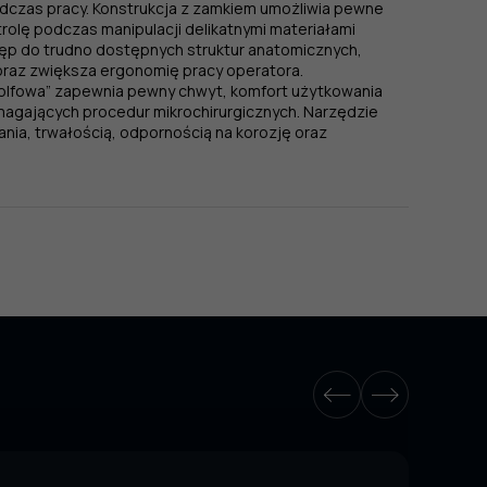
odczas pracy. Konstrukcja z zamkiem umożliwia pewne
rolę podczas manipulacji delikatnymi materiałami
ęp do trudno dostępnych struktur anatomicznych,
raz zwiększa ergonomię pracy operatora.
golfowa” zapewnia pewny chwyt, komfort użytkowania
agających procedur mikrochirurgicznych. Narzędzie
nia, trwałością, odpornością na korozję oraz