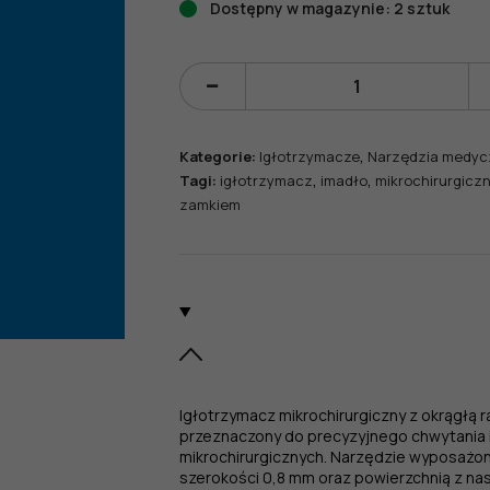
Dostępny w magazynie: 2 sztuk
ilość
Igłotrzymacz
mikrochirurgiczn
,
Kategorie:
Igłotrzymacze
Narzędzia medyc
z
,
,
Tagi:
igłotrzymacz
imadło
mikrochirurgicz
okrągłą
zamkiem
rączką
,,piłka
golfowa",
z
zamkiem,
dł.
150
mm,
czubek
Igłotrzymacz mikrochirurgiczny z okrągłą r
0,8
przeznaczony do precyzyjnego chwytania 
mm,
mikrochirurgicznych. Narzędzie wyposażon
szerokości 0,8 mm oraz powierzchnią z 
z