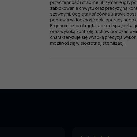
przyczepność i stabilne utrzymanie igły p
nasypem
zablokowanie chwytu oraz precyzyjną kont
diamentowym
szewnymi. Odgięta końcówka ułatwia dost
,
poprawia widoczność pola operacyjnego o
odgięte
Ergonomiczna okrągła rączka typu „piłka 
oraz wysoką kontrolę ruchów podczas wym
charakteryzuje się wysoką precyzją wykona
możliwością wielokrotnej sterylizacji.