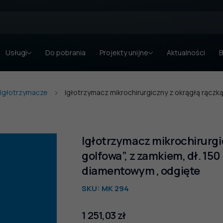
Usługi
Do pobrania
Projekty unijne
Aktualności
B
Igłotrzymacze
Igłotrzymacz mikrochirurgiczny z okrągłą rączką
Igłotrzymacz mikrochirurgic
golfowa”, z zamkiem, dł. 1
diamentowym , odgięte
SKU:
MK 294
1 251,03
zł