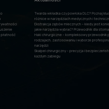
to
Twarda wkładka czy powłoka DLC? Poznaj kl
n
różnice w narzędziach medycznych i technicz
prywatności
Ekstrakcja zębów mlecznych – kiedy jest konie
uszenie
jakie narzędzia wybrać? Przewodnik dla stom
 płatność
Haki chirurgiczne – kompleksowy przewodnik 
rodzajach, zastosowaniu i wyborze profesjon
narzędzi
Skalpel chirurgiczny – precyzja i bezpieczeńs
każdym zabiegu