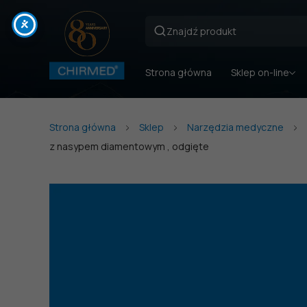
Strona główna
Sklep on-line
Strona główna
Sklep
Narzędzia medyczne
z nasypem diamentowym , odgięte