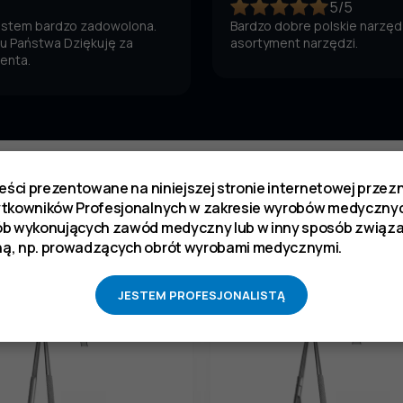
5/5
jestem bardzo zadowolona.
Bardzo dobre polskie narzędz
 u Państwa Dziękuję za
asortyment narzędzi.
ienta.
reści prezentowane na niniejszej stronie internetowej prze
ukt kupili również
ytkowników Profesjonalnych w zakresie wyrobów medycznyc
ób wykonujących zawód medyczny lub w inny sposób zwią
ą, np. prowadzących obrót wyrobami medycznymi.
JESTEM PROFESJONALISTĄ