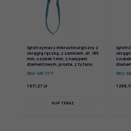
Igłotrzymacz mikrochirurgiczny z
Igłotr
okrągłą rączką, z zamkiem, dł. 185
okrągłą
mm, czubek 1 mm, z nasypem
czubek
diamentowym, proste, z tytanu
diamen
SKU:
MK 77/T
SKU:
M
1 617,27
zł
1 268,
KUP TERAZ